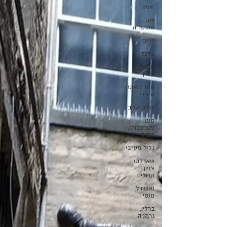
חיפה
וינה,
אוסטריה
דרום
מרכז
גדנסק,
פולין
סנט לואיס,
מיזורי
זכרון יעקב
סנט
פטרסבורג,
רוסיה
גליל מערבי
שארלוט,
צפון
קרולינה
נאשוויל,
טנסי
ברלין,
גרמניה