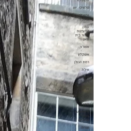
סקוטלנד
סלוניקי, יוון
וורוצלב,
פולין
עמק
המעיינות
ואזור בית
שאן
אשדוד
אשקלון
רמת הגולן
אילת
מילווקי,
ויסקונסין
אדינבורו
לוס אנג'לס
צפון
ווילמינגטון
צפון
קרולינה
נצרת