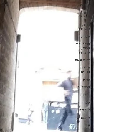
מילאנו
לרנקה,
קפריסין
דנוור,
קולורדו
קפריסין
דנבר והרי
הרוקי,
קולורדו
לאס וגאס
ארצות
הברית
פולין
ברצלונה
ז'ירונה
ספרד
איטליה
אוסטריה
יוון