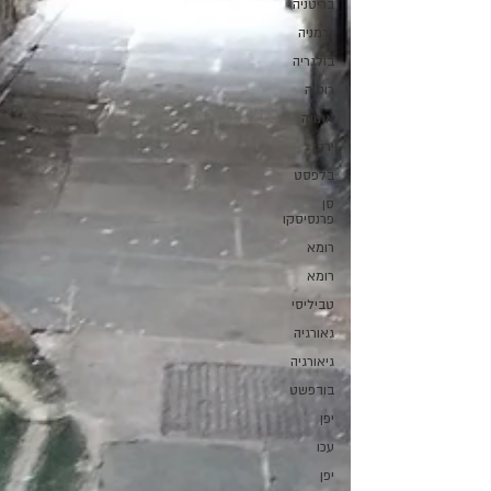
בריטניה
גרמניה
בולגריה
רוסיה
אתונה
ירדן
בלפסט
סן
פרנסיסקו
רומא
רומא
טביליסי
גאורגיה
גיאורגיה
בודפשט
יפן
עכו
יפן