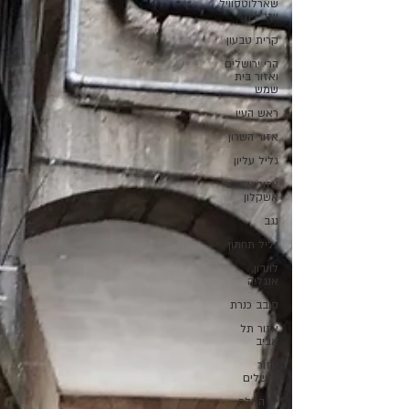
שארלוטסוויל,
וירג'יניה
קרית טבעון
הרי ירושלים
ואזור בית
שמש
ראש העין
אזור השרון
גליל עליון
אזור אשדוד
אשקלון
נגב
גליל תחתון
לונדון,
אנגליה
סובב כנרת
אזור תל
אביב
אזור
ירושלים
ים המלח