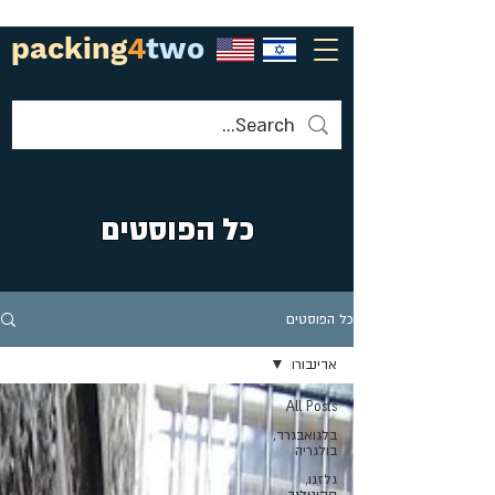
packing
4
two
כל הפוסטים
כל הפוסטים
אדינבורו
All Posts
בלגואבגרד,
בולגריה
גלזגו,