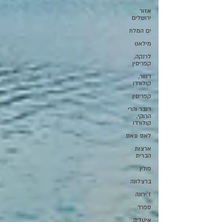
אזור
ירושלים
ים המלח
מילאנו
לרנקה,
קפריסין
דנוור,
קולורדו
קפריסין
דנבר והרי
הרוקי,
קולורדו
לאס וגאס
ארצות
הברית
פולין
ברצלונה
ז'ירונה
ספרד
איטליה