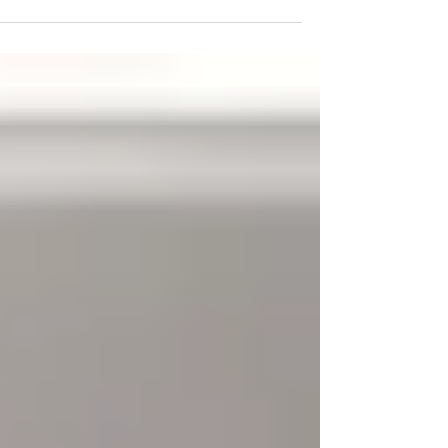
לאזור מחוז טרנטינו–אלטו אדיג'ה ומשם חזרה
למחוז ונטו ולונציה. אתם מוזמנים להעזר
בהמלצות (חלקן או כולן). אני לא כותבת איפה יש
כי מצאנו מלונות פשוטים על הדרך, כל יום או
יומיים במקום אחר. אין בהם משהו מיוחד ולכן א
לא מפנה אליהם אבל כן כותבת באיזה אזור כדא
לישון כל יום כדי להתקדם במסלול. כל הסרטוני
של האזור והסיקור היומי נמצאים אצלי בעמוד
האינסטגרם ב