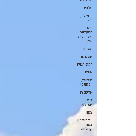
סקוטלנד
סלוניקי, יוון
וורוצלב,
פולין
עמק
המעיינות
ואזור בית
שאן
אשדוד
אשקלון
רמת הגולן
אילת
מילווקי,
ויסקונסין
אדינבורו
לוס
אנג'לס
צפון
ווילמינגטון
צפון
קרולינה