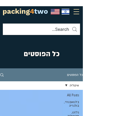
packing
4
two
כל הפוסטים
כל הפוסטים
איטליה
All Posts
בלגואבגרד,
בולגריה
גלזגו,