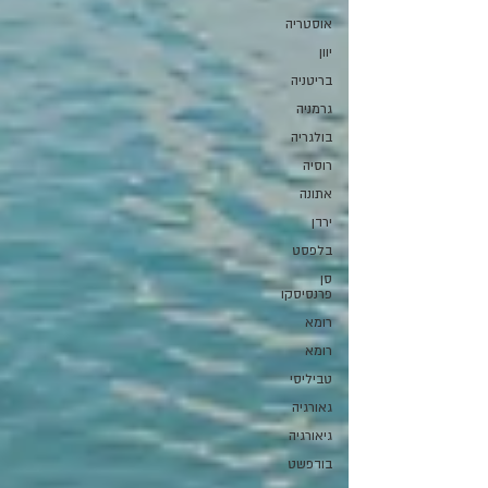
אוסטריה
יוון
בריטניה
גרמניה
בולגריה
רוסיה
אתונה
ירדן
בלפסט
סן
פרנסיסקו
רומא
רומא
טביליסי
גאורגיה
גיאורגיה
בודפשט