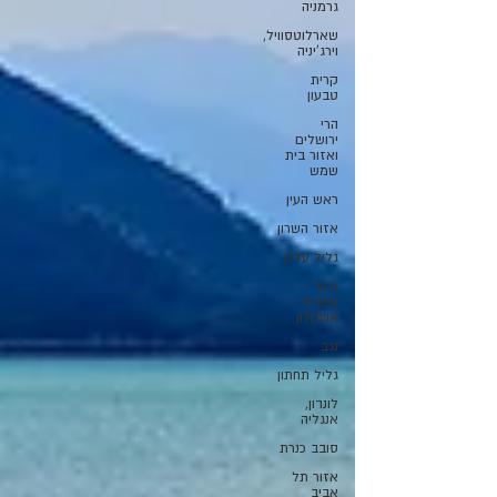
גרמניה
שארלוטסוויל,
וירג'יניה
קרית
טבעון
הרי
ירושלים
ואזור בית
שמש
ראש העין
אזור השרון
גליל עליון
אזור
אשדוד
אשקלון
נגב
גליל תחתון
לונדון,
אנגליה
סובב כנרת
אזור תל
אביב