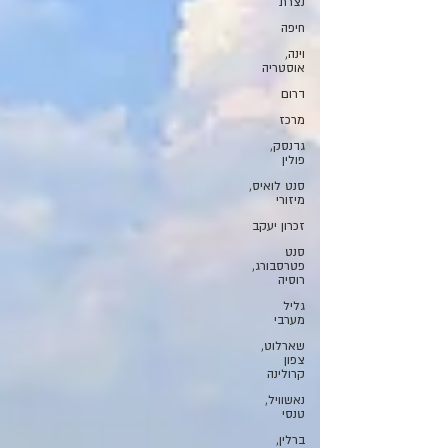
נצרת
חיפה
וינה,
אוסטריה
דרום
מרכז
גדנסק,
פולין
סנט לואיס,
מיזורי
זכרון יעקב
סנט
פטרסבורג,
רוסיה
גליל
מערבי
שארלוט,
צפון
קרולינה
נאשוויל,
טנסי
ברלין,