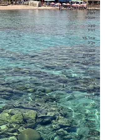
גליל
תחתון
לונדון,
אנגליה
סובב
כנרת
אזור תל
אביב
אזור
ירושלים
ים המלח
מילאנו
לרנקה,
קפריסין
דנוור,
קולורדו
קפריסין
דנבר
והרי
הרוקי,
קולורדו
לאס
וגאס