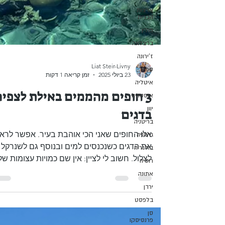
ארצות
הברית
פולין
ברצלונה
ז'ירונה
ספרד
איטליה
אוסטריה
Liat Steir-Livny
23 ביולי 2025
זמן קריאה 1 דקות
יוון
בריטניה
3 חופים מהממים באילת לצפיה
גרמניה
בדגים
בולגריה
רוסיה
אלו החופים שאני הכי אוהבת בעיר. אפשר לרא
אתונה
את הדגים כשנכנסים למים ובנוסף גם לשנרקל 
ירדן
לצלול. חשוב לי לציין: אין שם כמויות עצומות של
בלפסט
דגים,...
סן
פרנסיסקו