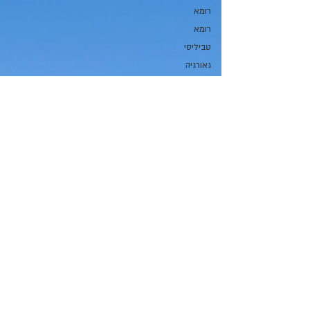
רומא
רומא
טביליסי
גאורגיה
גיאורגיה
בודפשט
יפן
עכו
יפן
ישראל