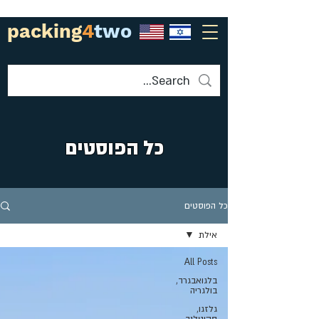
packing
4
two
כל הפוסטים
כל הפוסטים
אילת
All Posts
בלגואבגרד,
בולגריה
גלזגו,