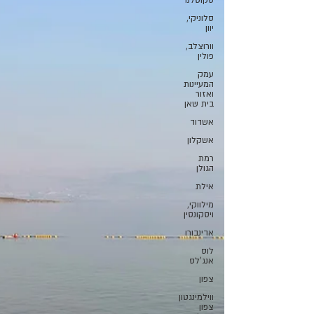
סקוטלנד
סלוניקי,
יוון
וורוצלב,
פולין
עמק
המעיינות
ואזור
בית שאן
אשדוד
אשקלון
רמת
הגולן
אילת
מילווקי,
ויסקונסין
אדינבורו
לוס
אנג'לס
צפון
ווילמינגטון
צפון