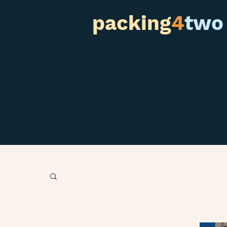
packing
4
two