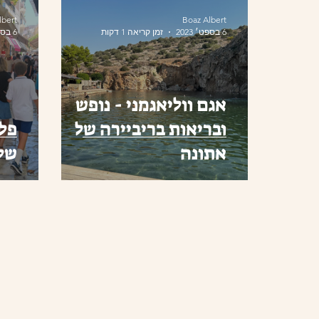
lbert
Boaz Albert
6 בספט׳ 2023
זמן קריאה 1 דקות
6 בספט׳ 2023
אגם ווליאגמני - נופש
ובריאות בריביירה של
פלא
אתונה
של