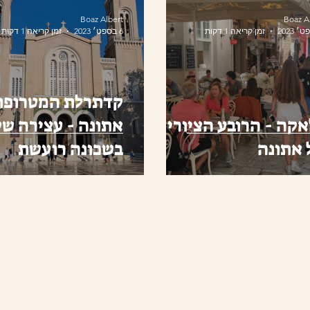
Boaz Albert
Boaz A
זמן קריאה 1 דקות
6 בספט׳ 2023
זמן קריאה 1 דקות
קדתרלת המטרופול
קה - הרובע הציורי
אתונה - עצירה ש
 אתונה
בשכונה רועשת