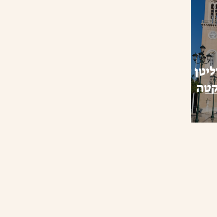
יטן של
קטה