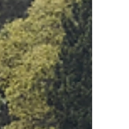
חיפה
וינה,
אוסטריה
דרום
מרכז
גדנסק,
פולין
סנט לואיס,
מיזורי
זכרון יעקב
סנט
פטרסבורג,
רוסיה
גליל מערבי
שארלוט,
צפון
קרולינה
נאשוויל,
טנסי
ברלין,
גרמניה