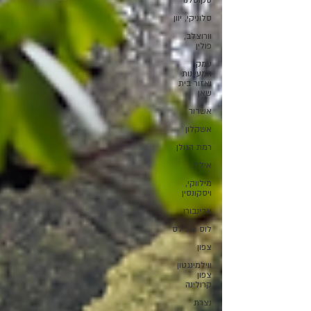
סקוטלנד
סלוניקי, יוון
וורוצלב,
פולין
עמק
המעיינות
ואזור בית
שאן
אשדוד
אשקלון
רמת הגולן
אילת
מילווקי,
ויסקונסין
אדינבורו
לוס אנג'לס
צפון
ווילמינגטון
צפון
קרולינה
נצרת