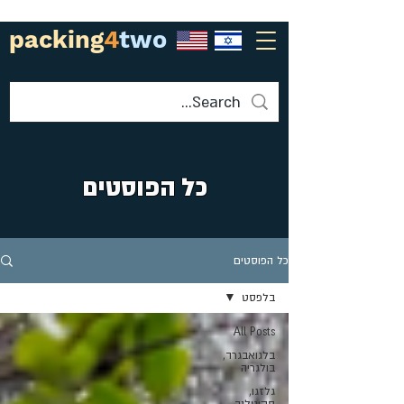
packing
4
two
כל הפוסטים
כל הפוסטים
בלפסט
All Posts
בלגואבגרד,
בולגריה
גלזגו,