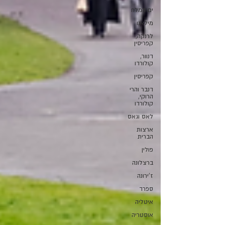
ים המלח
מילאנו
לרנקה,
קפריסין
דנוור,
קולורדו
קפריסין
דנבר והרי
הרוקי,
קולורדו
לאס וגאס
ארצות
הברית
פולין
ברצלונה
ז'ירונה
ספרד
איטליה
אוסטריה