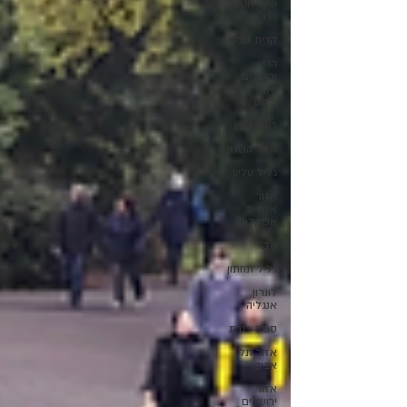
שארלוטסוויל,
וירג'יניה
קרית טבעון
הרי
ירושלים
ואזור בית
שמש
ראש העין
אזור השרון
גליל עליון
אזור
אשדוד
אשקלון
נגב
גליל תחתון
לונדון,
אנגליה
סובב כנרת
אזור תל
אביב
אזור
ירושלים