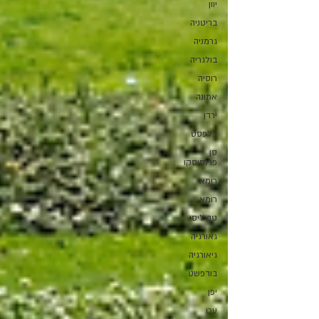
יוון
בריטניה
גרמניה
בולגריה
רוסיה
אתונה
ירדן
בלפסט
סן
פרנסיסקו
רומא
רומא
טביליסי
גאורגיה
גיאורגיה
בודפשט
יפן
עכו