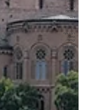
מילאנו
לרנקה,
קפריסין
דנוור,
קולורדו
קפריסין
דנבר והרי
הרוקי,
קולורדו
לאס וגאס
ארצות
הברית
פולין
ברצלונה
ז'ירונה
ספרד
איטליה
אוסטריה
יוון
בריטניה