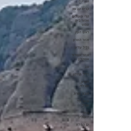
וירג'יניה
קרית טבעון
הרי ירושלים
ואזור בית
שמש
ראש העין
אזור השרון
גליל עליון
אזור אשדוד
אשקלון
נגב
גליל תחתון
לונדון,
אנגליה
סובב כנרת
אזור תל
אביב
אזור
ירושלים
ים המלח