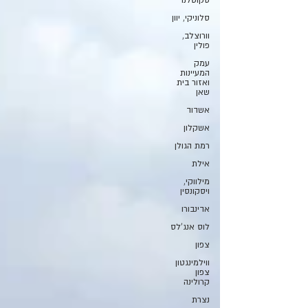
סקוטלנד
סלוניקי, יוון
וורוצלב,
פולין
עמק
המעיינות
ואזור בית
שאן
אשדוד
אשקלון
רמת הגולן
אילת
מילווקי,
ויסקונסין
אדינבורו
לוס אנג'לס
צפון
ווילמינגטון
צפון
קרולינה
נצרת