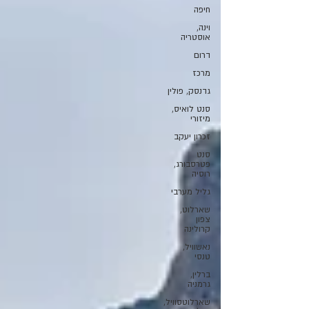
חיפה
וינה,
אוסטריה
דרום
מרכז
גדנסק, פולין
סנט לואיס,
מיזורי
זכרון יעקב
סנט
פטרסבורג,
רוסיה
גליל מערבי
שארלוט,
צפון
קרולינה
נאשוויל,
טנסי
ברלין,
גרמניה
שארלוטסוויל,