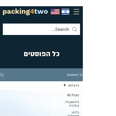
packing
4
two
כל הפוסטים
כל הפוסטים
ברצלונה
All Posts
בלגואבגרד,
בולגריה
גלזגו,