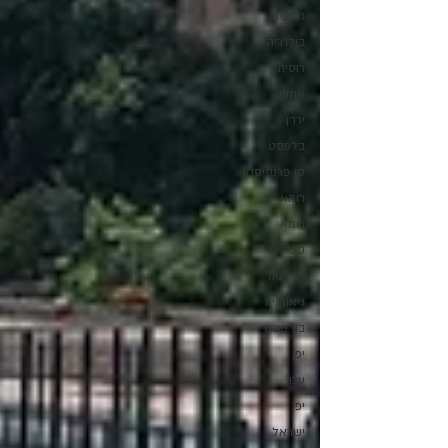
גרמניה
בולגריה
רוסיה
אתונה
ירדן
בלפסט
סן פרנסיסקו
רומא
רומא
טביליסי
גאורגיה
גיאורגיה
בודפשט
יפן
עכו
יפן
ישראל