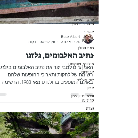
סלוניקי, יוון
וורוצלב, פולין
עמק המעיינות
ואזור בית שאן
אשדוד
Boaz Albert
אשקלון
30 ביוני 2017
זמן קריאה 1 דקות
רמת הגולן
נתיב האלבומים, גלזגו
אילת
מילווקי, ויסקונסין
האמן ג'ים למבי יצר את נתיב האלבומים בגלזגו 
אדינבורו
רשימה של להקות ותאריכי ההופעות שלהם
לוס אנג'לס
באולם המופעים ברולנדס מאז 1983. הרשימה
צפון
הארוכה מסודרת כמו...
ווילמינגטון צפון
קרולינה
נצרת
חיפה
וינה, אוסטריה
דרום