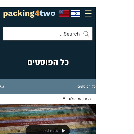
packing
4
two
כל הפוסטים
כל הפוסטים
גלזגו, סקוטלנד
All Posts
בלגואבגרד,
בולגריה
גלזגו, סקוטלנד
Load video