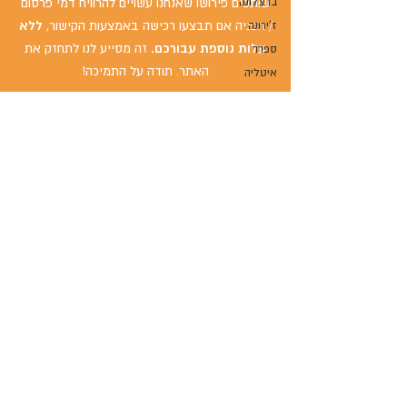
ברצלונה
שותפים פירושו שאנחנו עשויים להרוויח דמי פרסום
/ הפניה אם תבצעו רכישה באמצעות הקישור,
ללא
ז'ירונה
עלות נוספת עבורכם.
זה מסייע לנו לתחזק את
ספרד
האתר. תודה על התמיכה!
איטליה
אוסטריה
יוון
אם ביקרת במקום ומשהו השתנה - נשמח לשמוע
בריטניה
על זה!
ניתן ליצור איתנו קשר כאן
.
גרמניה
בולגריה
רוסיה
הירשמו עכשיו
אתונה
ירדן
בלפסט
סן פרנסיסקו
רומא
צרו קשר:
רומא
טביליסי
packing4two@gmail.com
גאורגיה