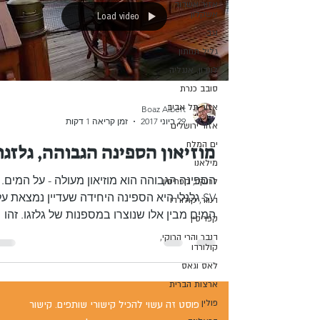
אזור אשדוד
אשקלון
Load video
נגב
גליל תחתון
לונדון, אנגליה
סובב כנרת
אזור תל אביב
Boaz Albert
29 ביוני 2017
זמן קריאה 1 דקות
אזור ירושלים
ים המלח
מוזיאון הספינה הגבוהה, גלזגו
מילאנו
הספינה הגבוהה הוא מוזיאון מעולה - על המים.
לרנקה, קפריסין
SV גלנלי היא הספינה היחידה שעדיין נמצאת על
דנוור, קולורדו
המים מבין אלו שנוצרו במספנות של גלזגו. זהו
קפריסין
מגרש...
דנבר והרי הרוקי,
קולורדו
לאס וגאס
ארצות הברית
פולין
פוסט זה עשוי להכיל קישורי שותפים. קישור