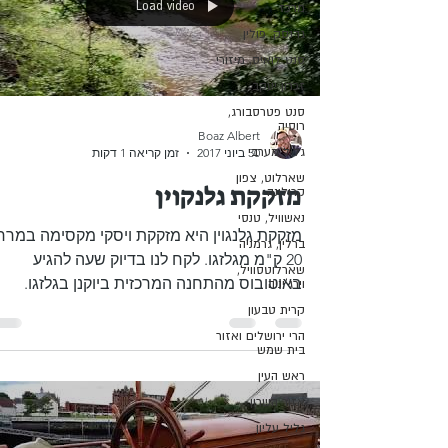
Load video
מרכז
גדנסק, פולין
סנט לואיס, מיזורי
זכרון יעקב
סנט פטרסבורג,
רוסיה
Boaz Albert
גליל מערבי
30 ביוני 2017
זמן קריאה 1 דקות
שארלוט, צפון
מזקקת גלנקוין
קרולינה
נאשוויל, טנסי
מזקקת גלנגוין היא מזקקת ויסקי מקסימה במרח
ברלין, גרמניה
20 ק"מ מגלזגו. לקח לנו בדיוק שעה להגיע
שארלוטסוויל,
באוטובוס מהתחנה המרכזית ביוקנן בגלזגו.
וירג'יניה
האוטובוס עוצר...
קרית טבעון
הרי ירושלים ואזור
בית שמש
ראש העין
אזור השרון
גליל עליון