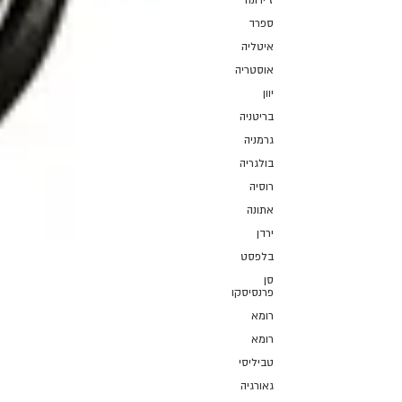
ז'ירונה
ספרד
איטליה
אוסטריה
יוון
בריטניה
גרמניה
בולגריה
רוסיה
אתונה
ירדן
בלפסט
סן
פרנסיסקו
רומא
רומא
טביליסי
גאורגיה