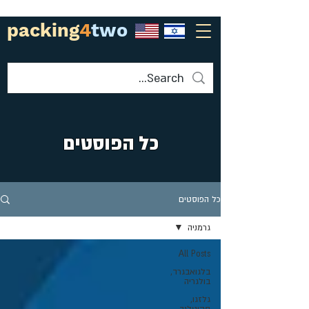
packing
4
two
כל הפוסטים
כל הפוסטים
גרמניה
All Posts
בלגואבגרד,
בולגריה
גלזגו,