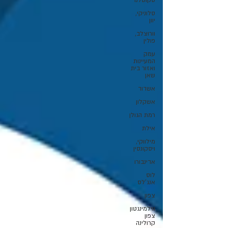
סקוטלנד
סלוניקי,
יוון
וורוצלב,
פולין
עמק
המעיינות
ואזור בית
שאן
אשדוד
אשקלון
רמת הגולן
אילת
מילווקי,
ויסקונסין
אדינבורו
לוס
אנג'לס
צפון
ווילמינגטון
צפון
קרולינה