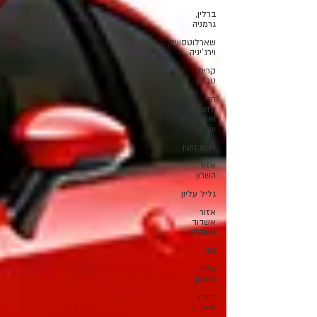
ברלין,
גרמניה
שארלוטסוויל,
וירג'יניה
קרית
טבעון
הרי
ירושלים
ואזור בית
שמש
ראש העין
אזור
השרון
גליל עליון
אזור
אשדוד
אשקלון
נגב
גליל
תחתון
לונדון,
אנגליה