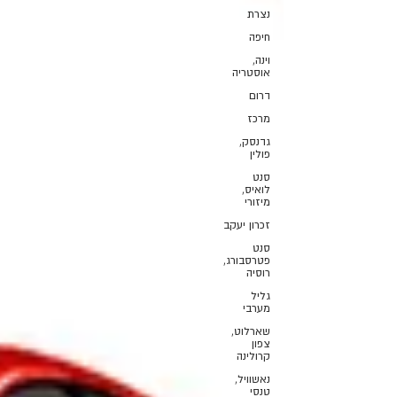
נצרת
חיפה
וינה,
אוסטריה
דרום
מרכז
גדנסק,
פולין
סנט
לואיס,
מיזורי
זכרון יעקב
סנט
פטרסבורג,
רוסיה
גליל
מערבי
שארלוט,
צפון
קרולינה
נאשוויל,
טנסי