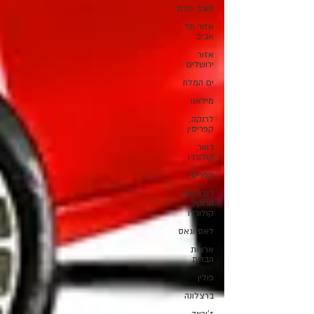
סובב כנרת
אזור תל
אביב
אזור
ירושלים
ים המלח
מילאנו
לרנקה,
קפריסין
דנוור,
קולורדו
קפריסין
דנבר והרי
הרוקי,
קולורדו
לאס וגאס
ארצות
הברית
פולין
ברצלונה