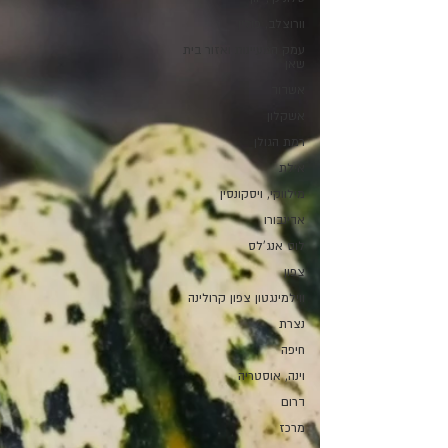
וורוצלב, פולין
עמק המעיינות ואזור בית
שאן
אשדוד
אשקלון
רמת הגולן
אילת
מילווקי, ויסקונסין
אדינבורו
לוס אנג'לס
צפון
ווילמינגטון צפון קרולינה
נצרת
חיפה
וינה, אוסטריה
דרום
מרכז