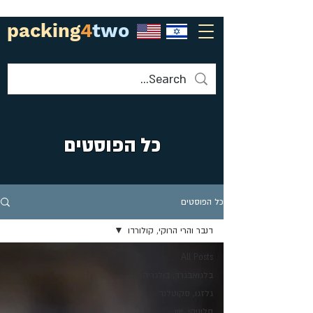
packing
4
two
כל הפוסטים
כל הפוסטים
דנבר והרי הרוקי, קולורדו
All Posts
בלגואבגרד, בולגריה
גלזגו, סקוטלנד
סלוניקי, יוון