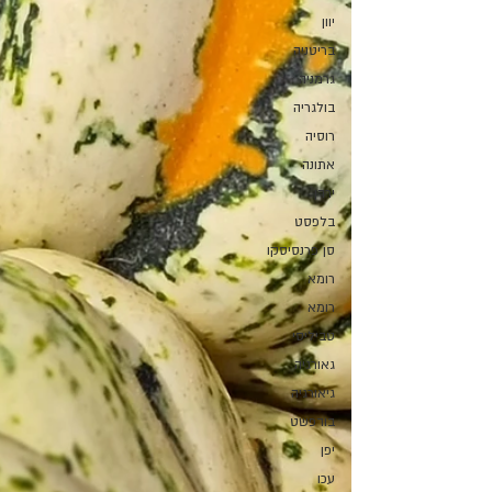
יוון
בריטניה
גרמניה
בולגריה
רוסיה
אתונה
ירדן
בלפסט
סן פרנסיסקו
רומא
רומא
טביליסי
גאורגיה
גיאורגיה
בודפשט
יפן
עכו