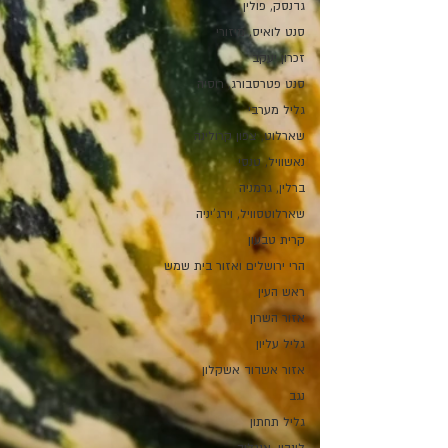
גדנסק, פולין
סנט לואיס, מיזורי
זכרון יעקב
סנט פטרסבורג, רוסיה
גליל מערבי
שארלוט, צפון קרולינה
נאשוויל, טנסי
ברלין, גרמניה
שארלוטסוויל, וירג'יניה
קרית טבעון
הרי ירושלים ואזור בית שמש
ראש העין
אזור השרון
גליל עליון
אזור אשדוד אשקלון
נגב
גליל תחתון