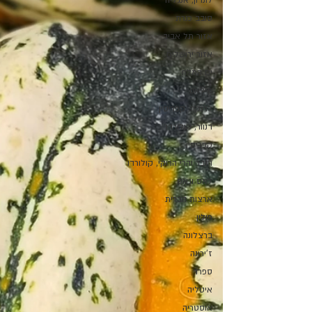
לונדון, אנגליה
סובב כנרת
אזור תל אביב
אזור ירושלים
ים המלח
מילאנו
לרנקה, קפריסין
דנוור, קולורדו
קפריסין
דנבר והרי הרוקי, קולורדו
לאס וגאס
ארצות הברית
פולין
ברצלונה
ז'ירונה
ספרד
איטליה
אוסטריה