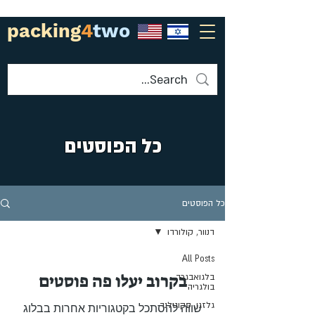
packing
4
two
כל הפוסטים
כל הפוסטים
דנוור, קולורדו
All Posts
בקרוב יעלו פה פוסטים
בלגואבגרד,
בולגריה
גלזגו, סקוטלנד
שווה להסתכל בקטגוריות אחרות בבלוג