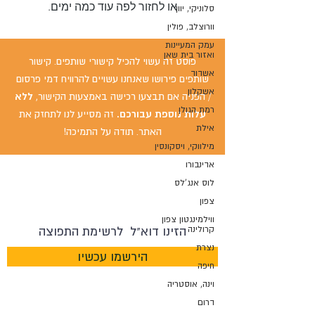
או לחזור לפה עוד כמה ימים.
סלוניקי, יוון
וורוצלב, פולין
עמק המעיינות
ואזור בית שאן
פוסט זה עשוי להכיל קישורי שותפים. קישור
אשדוד
שותפים פירושו שאנחנו עשויים להרוויח דמי פרסום
אשקלון
/ הפניה אם תבצעו רכישה באמצעות הקישור,
ללא
רמת הגולן
עלות נוספת עבורכם.
זה מסייע לנו לתחזק את
אילת
האתר. תודה על התמיכה!
מילווקי, ויסקונסין
אדינבורו
אם ביקרת במקום ומשהו השתנה - נשמח לשמוע
לוס אנג'לס
על זה!
ניתן ליצור איתנו קשר כאן
.
צפון
ווילמינגטון צפון
קרולינה
נצרת
הירשמו עכשיו
חיפה
וינה, אוסטריה
דרום