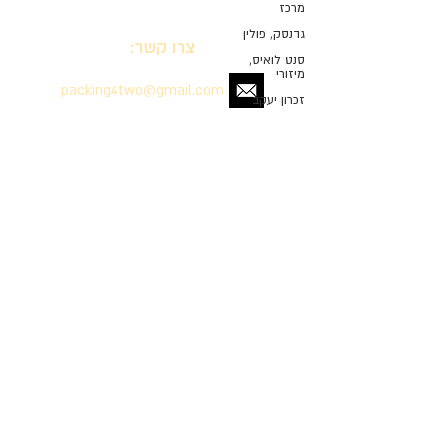
מרכז
גדנסק, פולין
צרו קשר:
סנט לואיס,
מיזורי
packing4two@gmail.com
זכרון יעקב
סנט פטרסבורג,
רוסיה
עקבו אחרינו:
גליל מערבי
שארלוט, צפון
קרולינה
נאשוויל, טנסי
ברלין, גרמניה
מדיניות פרטיות
שארלוטסוויל,
וירג'יניה
הצהרת נגישות
קרית טבעון
תנאי שימוש באתר
הרי ירושלים
ואזור בית שמש
ראש העין
© 2016-2021. packing4two.com. All rights
אזור השרון
reserved.
גליל עליון