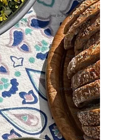
וורוצלב, פולין
עמק המעיינות ואזור בית שאן
אשדוד
אשקלון
רמת הגולן
אילת
מילווקי, ויסקונסין
אדינבורו
לוס אנג'לס
צפון
ווילמינגטון צפון קרולינה
נצרת
חיפה
וינה, אוסטריה
דרום
מרכז
גדנסק, פולין