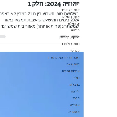
אביב של אוכל כפרי במטה
סובב כנרת
יהודה 2024: חלק 1
אזור תל אביב
אזור ירושלים
בשלושת סופי השבוע בין ה 21 במרץ 
ים המלח
2024 בימים חמישי-שישי-שבת תמצאו באזור
מילאנו
שמשתרע (פחות או יותר) מאזור בית שמש ועד
לרנקה, קפריסין
הרי ירושלים ה מ...
דנוור, קולורדו
קפריסין
דנבר והרי הרוקי, קולורדו
לאס וגאס
ארצות הברית
פולין
ברצלונה
ז'ירונה
ספרד
איטליה
אוסטריה