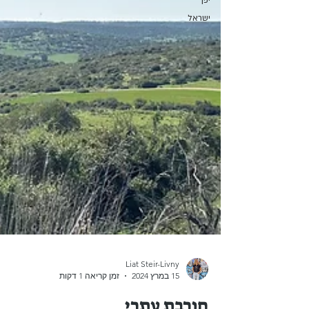
יפן
ישראל
Liat Steir-Livny