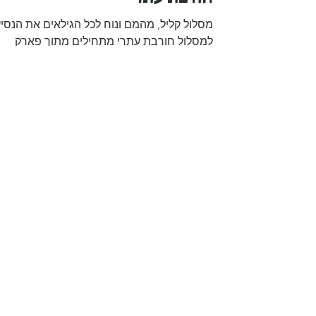
15 במרץ 2024
זמן קריאה 1 דקות
חורבת עתרי
מסלול קליל, מהמם ונוח לכל הגילאים את הנסי
למסלול חורבת עתרי מתחילים מתוך פארק
עדולם. עוד לפני שמגיעים למסלול, הנסיעה
בפארק עדולם בדרך...