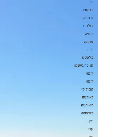
יוון
בריטניה
גרמניה
בולגריה
רוסיה
אתונה
ירדן
בלפסט
סן פרנסיסקו
רומא
רומא
טביליסי
גאורגיה
גיאורגיה
בודפשט
יפן
עכו