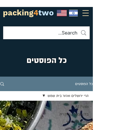
packing
4
two
כל הפוסטים
כל הפוסטים
הרי ירושלים ואזור בית שמש
All Posts
בלגואבגרד, בולגריה
גלזגו, סקוטלנד
סלוניקי, יוון