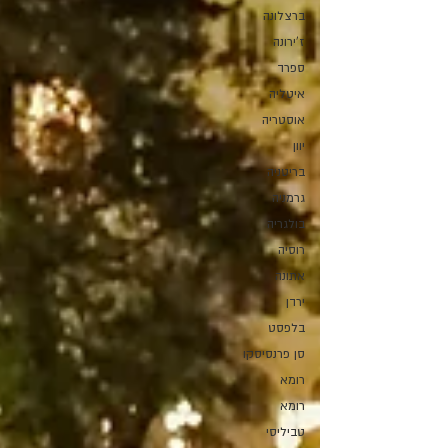
ברצלונה
ז'ירונה
ספרד
איטליה
אוסטריה
יוון
בריטניה
גרמניה
בולגריה
רוסיה
אתונה
ירדן
בלפסט
סן פרנסיסקו
רומא
רומא
טביליסי