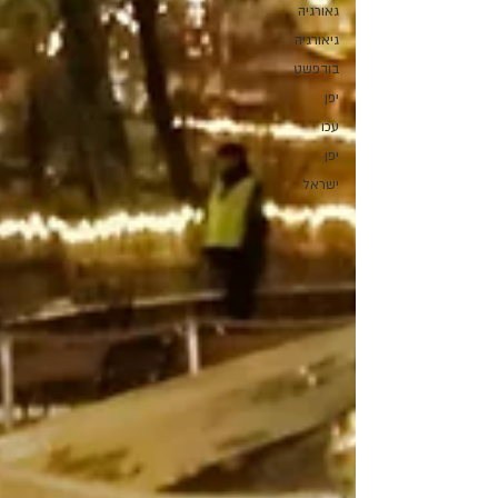
גאורגיה
גיאורגיה
בודפשט
יפן
עכו
יפן
ישראל