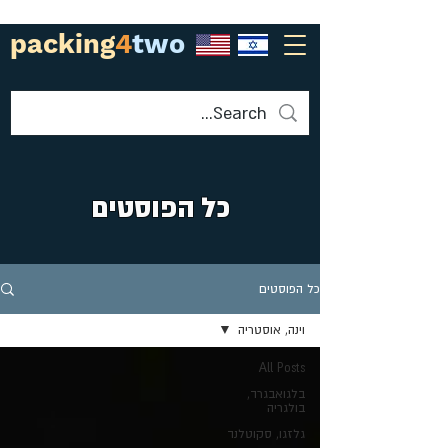
packing
4
two
כל הפוסטים
כל הפוסטים
וינה, אוסטריה
All Posts
בלגואבגרד,
בולגריה
גלזגו, סקוטלנד