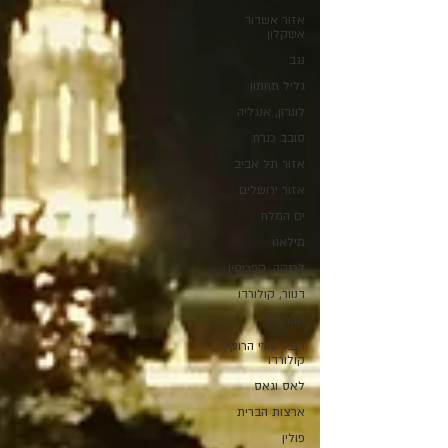
אזור אשדוד
אשקלון
נגב
גליל תחתון
לונדון, אנגליה
סובב כנרת
אזור תל אביב
אזור ירושלים
ים המלח
מילאנו
לרנקה, קפריסין
דנוור, קולורדו
קפריסין
דנבר והרי הרוקי,
קולורדו
לאס וגאס
ארצות הברית
פולין