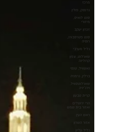
מרכז
גדנסק, פולין
סנט לואיס,
מיזורי
זכרון יעקב
סנט פטרסבורג,
רוסיה
גליל מערבי
שארלוט, צפון
קרולינה
נאשוויל, טנסי
ברלין, גרמניה
שארלוטסוויל,
וירג'יניה
קרית טבעון
הרי ירושלים
ואזור בית שמש
ראש העין
אזור השרון
גליל עליון