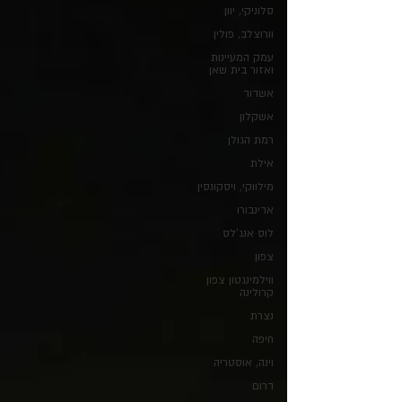
סלוניקי, יוון
וורוצלב, פולין
עמק המעיינות
ואזור בית שאן
אשדוד
אשקלון
רמת הגולן
אילת
מילווקי, ויסקונסין
אדינבורו
לוס אנג'לס
צפון
ווילמינגטון צפון
קרולינה
נצרת
חיפה
וינה, אוסטריה
דרום