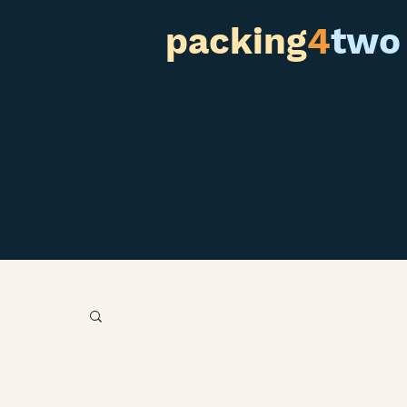
packing
4
two