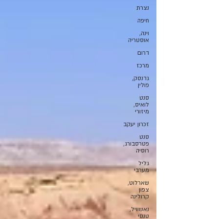
נצרת
חיפה
וינה,
אוסטריה
דרום
מרכז
גדנסק,
פולין
סנט
לואיס,
מיזורי
זכרון יעקב
סנט
פטרסבורג,
רוסיה
גליל
מערבי
שארלוט,
צפון
קרולינה
נאשוויל,
טנסי