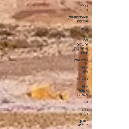
ברלין,
גרמניה
שארלוטסוויל,
וירג'יניה
קרית
טבעון
הרי
ירושלים
ואזור בית
שמש
ראש העין
אזור
השרון
גליל עליון
אזור
אשדוד
אשקלון
נגב
גליל
תחתון
לונדון,
אנגליה