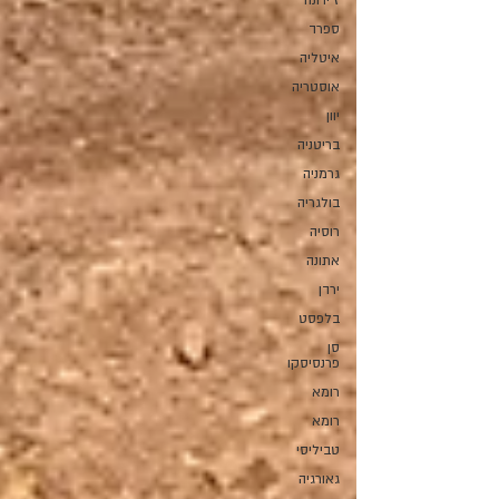
ז'ירונה
ספרד
איטליה
אוסטריה
יוון
בריטניה
גרמניה
בולגריה
רוסיה
אתונה
ירדן
בלפסט
סן
פרנסיסקו
רומא
רומא
טביליסי
גאורגיה