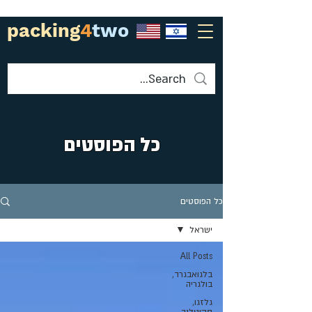
packing
4
two
כל הפוסטים
כל הפוסטים
ישראל
All Posts
בלגואבגרד,
בולגריה
גלזגו,