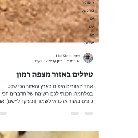
גיאורגיה
בודפשט
יפן
עכו
יפן
ישראל
Liat Steir-Livny
16 במרץ
זמן קריאה 3 דקות
טיולים באזור מצפה רמון
אחד האזורים היפים בארץ והאזור הכי שקט
במלחמה. הכנתי לכם רשימה של הדברים הכי
כיפים באזור אז כדאי לשמור (ובעיקר ליישם). אנ
ליאת, בלוגרית טיולים בארץ ובעולם ואתם
מוזמנים לעקוב אחרי להמון המלצות שוות בארץ
ובחו"ל, לשאול ולהתייעץ: