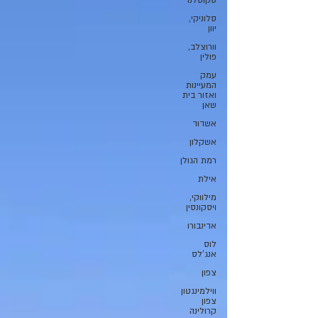
סקוטלנד
סלוניקי,
יוון
וורוצלב,
פולין
עמק
המעיינות
ואזור בית
שאן
אשדוד
אשקלון
רמת הגולן
אילת
מילווקי,
ויסקונסין
אדינבורו
לוס
אנג'לס
צפון
ווילמינגטון
צפון
קרולינה