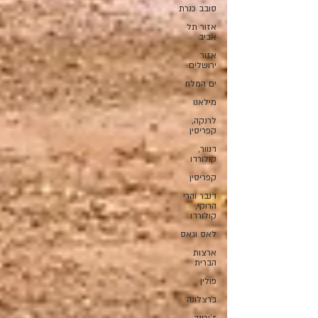
סובב כנרת
אזור תל
אביב
אזור
ירושלים
ים המלח
מילאנו
לרנקה,
קפריסין
דנוור,
קולורדו
קפריסין
דנבר והרי
הרוקי,
קולורדו
לאס וגאס
ארצות
הברית
פולין
ברצלונה