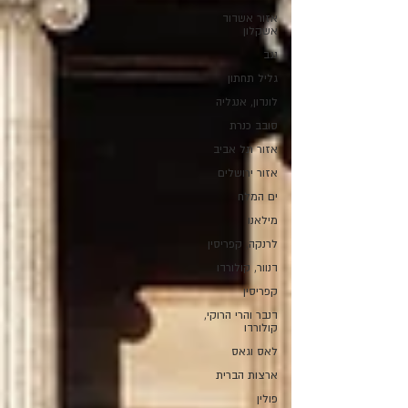
אזור אשדוד
אשקלון
נגב
גליל תחתון
לונדון, אנגליה
סובב כנרת
אזור תל אביב
אזור ירושלים
ים המלח
מילאנו
לרנקה, קפריסין
דנוור, קולורדו
קפריסין
דנבר והרי הרוקי,
קולורדו
לאס וגאס
ארצות הברית
פולין