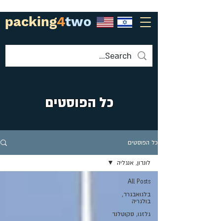
packing
4
two
כל הפוסטים
כל הפוסטים
לונדון, אנגליה
All Posts
בלגואבגרד,
בולגריה
גלזגו, סקוטלנד