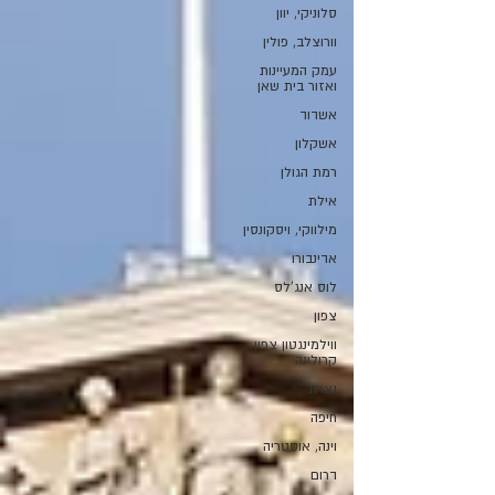
סלוניקי, יוון
וורוצלב, פולין
עמק המעיינות
ואזור בית שאן
אשדוד
אשקלון
רמת הגולן
אילת
מילווקי, ויסקונסין
אדינבורו
לוס אנג'לס
צפון
ווילמינגטון צפון
קרולינה
נצרת
חיפה
וינה, אוסטריה
דרום