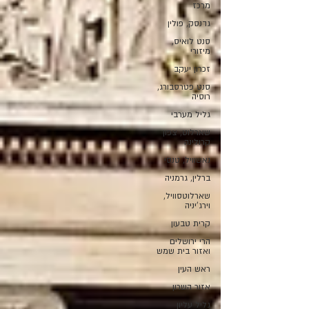
מרכז
גדנסק, פולין
סנט לואיס,
מיזורי
זכרון יעקב
סנט פטרסבורג,
רוסיה
גליל מערבי
שארלוט, צפון
קרולינה
נאשוויל, טנסי
ברלין, גרמניה
שארלוטסוויל,
וירג'יניה
קרית טבעון
הרי ירושלים
ואזור בית שמש
ראש העין
אזור השרון
גליל עליון