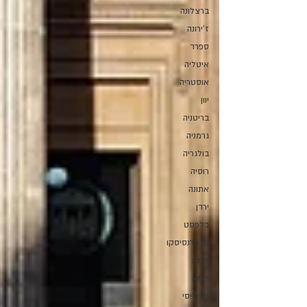
ברצלונה
ז'ירונה
ספרד
איטליה
אוסטריה
יוון
בריטניה
גרמניה
בולגריה
רוסיה
אתונה
ירדן
בלפסט
סן פרנסיסקו
רומא
רומא
טביליסי