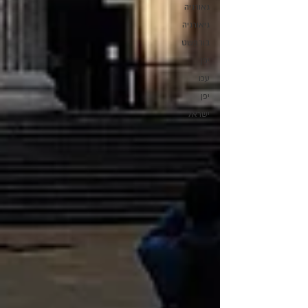
גאורגיה
גיאורגיה
בודפשט
יפן
עכו
יפן
ישראל