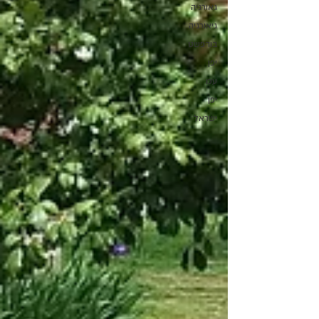
גאורגיה
גיאורגיה
בודפשט
יפן
עכו
יפן
ישראל