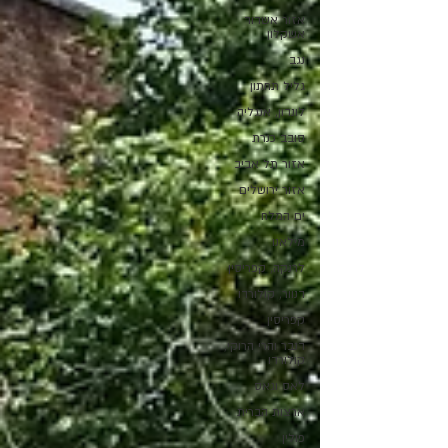
אזור אשדוד
אשקלון
נגב
גליל תחתון
לונדון, אנגליה
סובב כנרת
אזור תל אביב
אזור ירושלים
ים המלח
מילאנו
לרנקה, קפריסין
דנוור, קולורדו
קפריסין
דנבר והרי הרוקי,
קולורדו
לאס וגאס
ארצות הברית
פולין