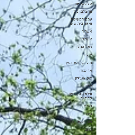
סלוניקי, יוון
וורוצלב, פולין
עמק המעיינות
ואזור בית שאן
אשדוד
אשקלון
רמת הגולן
אילת
מילווקי, ויסקונסין
אדינבורו
לוס אנג'לס
צפון
ווילמינגטון צפון
קרולינה
נצרת
חיפה
וינה, אוסטריה
דרום