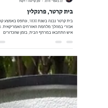
Boaz Albert
22 באפר׳ 2018
זמן קריאה 1 דקות
בית קרטר, פרנקלין
בית קרטר נבנה בשנת 1830, ונתפס באמצע
אכזרי במהל
איש התחבאו במרתף הבית, בזמן שהכדורים
עפים משני הכיוונים....