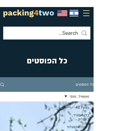
packing
4
two
כל הפוסטים
כל הפוסטים
נאשוויל, טנסי
All Posts
בלגואבגרד,
בולגריה
גלזגו, סקוטלנד