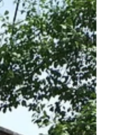
מרכז
גדנסק, פולין
סנט לואיס,
מיזורי
זכרון יעקב
סנט פטרסבורג,
רוסיה
גליל מערבי
שארלוט, צפון
קרולינה
נאשוויל, טנסי
ברלין, גרמניה
שארלוטסוויל,
וירג'יניה
קרית טבעון
הרי ירושלים
ואזור בית שמש
ראש העין
אזור השרון
גליל עליון