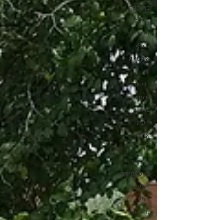
ברצלונה
ז'ירונה
ספרד
איטליה
אוסטריה
יוון
בריטניה
גרמניה
בולגריה
רוסיה
אתונה
ירדן
בלפסט
סן פרנסיסקו
רומא
רומא
טביליסי