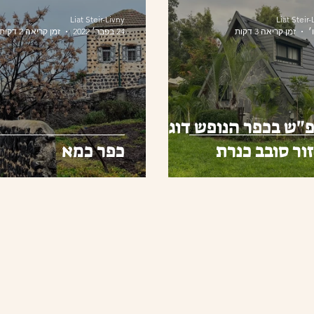
Liat Steir-Livny
Liat Steir-
זמן קריאה 3 דקות
24 בפבר׳ 2022
זמן קריאה 2 דקות
"ש בכפר הנופש דוגה
ור סובב כנרת
כפר כמא