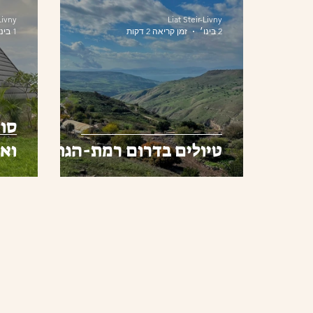
Livny
Liat Steir-Livny
2 בינו׳
זמן קריאה 2 דקות
1 בינו׳
סופ
טיולים בדרום רמת-הגולן
ואז