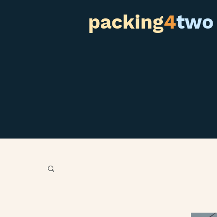
packing
4
two