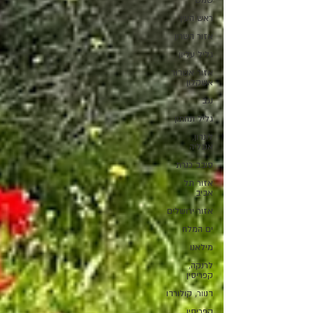
שמש
ראש העין
אזור השרון
גליל עליון
אזור אשדוד
אשקלון
נגב
גליל תחתון
לונדון,
אנגליה
סובב כנרת
אזור תל
אביב
אזור ירושלים
ים המלח
מילאנו
לרנקה,
קפריסין
דנוור, קולורדו
קפריסין