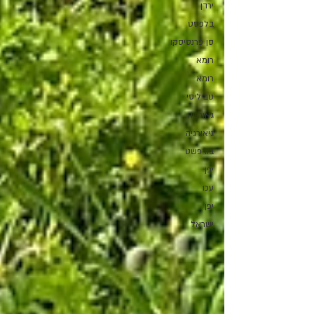
ירדן
בלפסט
סן פרנסיסקו
רומא
רומא
טביליסי
גאורגיה
גיאורגיה
בודפשט
יפן
עכו
יפן
ישראל