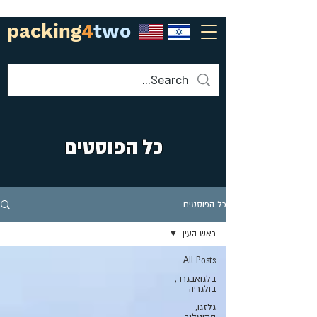
packing
4
two
כל הפוסטים
כל הפוסטים
ראש העין
All Posts
בלגואבגרד,
בולגריה
גלזגו,