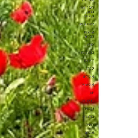
דנבר והרי
הרוקי,
קולורדו
לאס וגאס
ארצות
הברית
פולין
ברצלונה
ז'ירונה
ספרד
איטליה
אוסטריה
יוון
בריטניה
גרמניה
בולגריה
רוסיה
אתונה