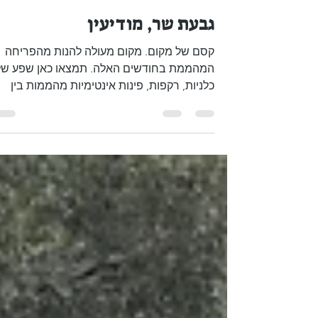
Liat Steir-Livny
24 בפבר׳ 2024
זמן קריאה 1 דקות
גבעת שר, מודיעין
קסם של מקום. מקום מעולה להנות מהפריחה
המהממת בחודשים האלה. תמצאו כאן שפע של
כלניות, רקפות, פינות אינטימיות מהממות בין
העצים לפיקניק והרבה...