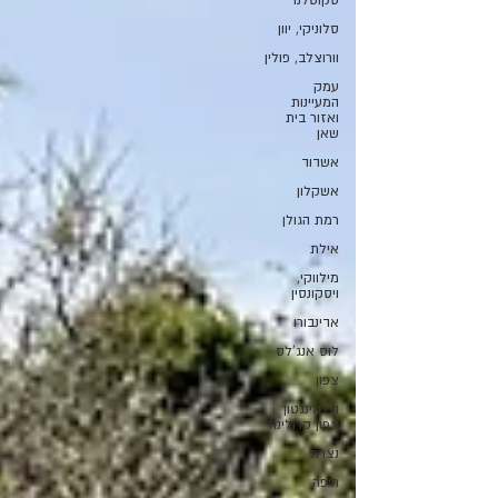
סקוטלנד
סלוניקי, יוון
וורוצלב, פולין
עמק
המעיינות
ואזור בית
שאן
אשדוד
אשקלון
רמת הגולן
אילת
מילווקי,
ויסקונסין
אדינבורו
לוס אנג'לס
צפון
ווילמינגטון
צפון קרולינה
נצרת
חיפה