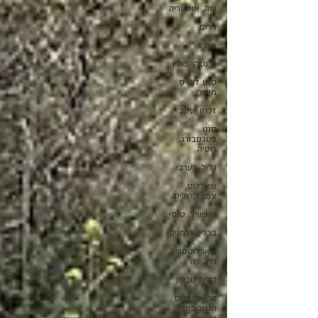
וינה, אוסטריה
דרום
מרכז
גדנסק, פולין
סנט לואיס,
מיזורי
זכרון יעקב
סנט
פטרסבורג,
רוסיה
גליל מערבי
שארלוט,
צפון קרולינה
נאשוויל, טנסי
ברלין, גרמניה
שארלוטסוויל,
וירג'יניה
קרית טבעון
הרי ירושלים
ואזור בית