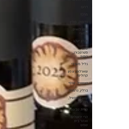
דרום
מרכז
גדנסק, פולין
סנט לואיס,
מיזורי
זכרון יעקב
סנט
פטרסבורג,
רוסיה
גליל מערבי
שארלוט, צפון
קרולינה
נאשוויל, טנסי
ברלין, גרמניה
שארלוטסוויל,
וירג'יניה
קרית טבעון
הרי ירושלים
ואזור בית
שמש