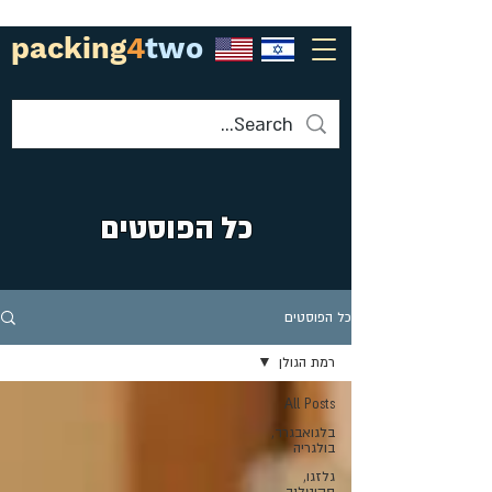
packing
4
two
כל הפוסטים
כל הפוסטים
רמת הגולן
All Posts
בלגואבגרד,
בולגריה
גלזגו,