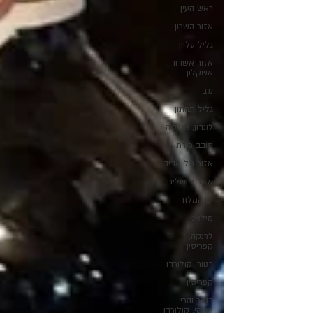
ראש העין
אזור השרון
גליל עליון
אזור אשדוד
אשקלון
נגב
גליל תחתון
לונדון, אנגליה
סובב כנרת
אזור תל אביב
אזור ירושלים
ים המלח
מילאנו
לרנקה,
קפריסין
דנוור, קולורדו
קפריסין
דנבר והרי
הרוקי, קולורדו