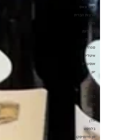
לאס וגאס
ארצות הברית
פולין
ברצלונה
ז'ירונה
ספרד
איטליה
אוסטריה
יוון
בריטניה
גרמניה
בולגריה
רוסיה
אתונה
ירדן
בלפסט
סן פרנסיסקו