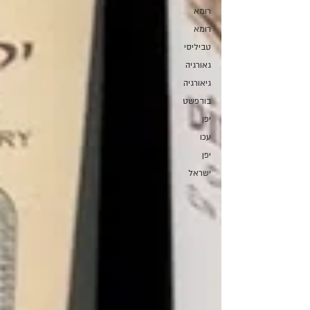
רומא
רומא
טביליסי
גאורגיה
גיאורגיה
בודפשט
יפן
עכו
יפן
ישראל