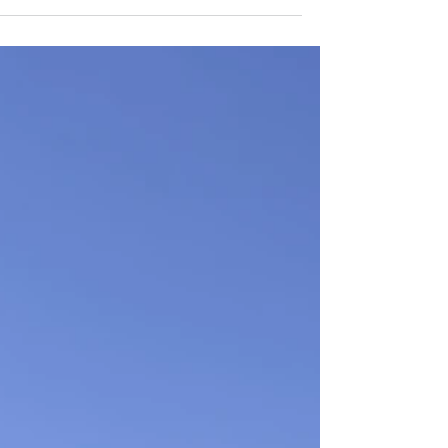
ציונות אמיתית! תמי ובבי התחילו את דרכם כזוג
צעיר ומאוהב בבית שאן, עברו לבאר שבע ובשנ
השמונים עלו ליישב את רמת הגולן. בהתחלה חי
בקרוון בתנאים לא קלים ואז היו ממקימי קדמת
צבי שם הם חיים עד היום ושם בנו את החווה.
מעבר לקריירות של שניהם (בבי בצבא ותמי
כמורה) הם הקימו מרחב כשר שבנה בבי במו ידי
מחומרים ממוחזרים סביב