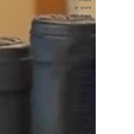
סקוטלנד
סלוניקי, יוון
וורוצלב, פולין
עמק המעיינות
ואזור בית
שאן
אשדוד
אשקלון
רמת הגולן
אילת
מילווקי,
ויסקונסין
אדינבורו
לוס אנג'לס
צפון
ווילמינגטון
צפון קרולינה
נצרת
חיפה
וינה, אוסטריה