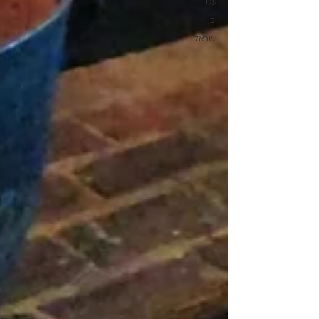
עכו
יפן
ישראל