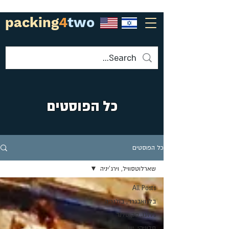
packing
4
two
כל הפוסטים
כל הפוסטים
שארלוטסוויל, וירג'יניה
All Posts
בלגואבגרד, בולגריה
גלזגו, סקוטלנד
סלוניקי, יוון