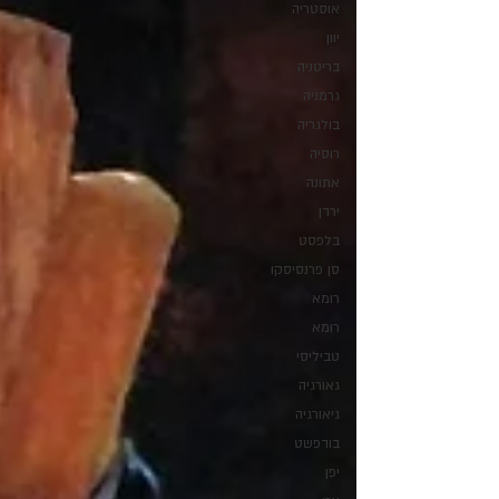
אוסטריה
יוון
בריטניה
גרמניה
בולגריה
רוסיה
אתונה
ירדן
בלפסט
סן פרנסיסקו
רומא
רומא
טביליסי
גאורגיה
גיאורגיה
בודפשט
יפן