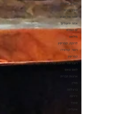
לונדון, אנגליה
סובב כנרת
אזור תל אביב
אזור ירושלים
ים המלח
מילאנו
לרנקה, קפריסין
דנוור, קולורדו
קפריסין
דנבר והרי הרוקי, קולורדו
לאס וגאס
ארצות הברית
פולין
ברצלונה
ז'ירונה
ספרד
איטליה