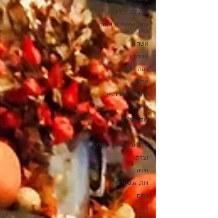
וורוצלב, פולין
עמק המעיינות ואזור בית
שאן
אשדוד
אשקלון
רמת הגולן
אילת
מילווקי, ויסקונסין
אדינבורו
לוס אנג'לס
צפון
ווילמינגטון צפון קרולינה
נצרת
חיפה
וינה, אוסטריה
דרום
מרכז