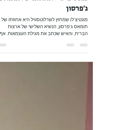
8 בנוב׳ 2017
זמן קריאה 1 דקות
מונטיצ'לו - אחוזתו של תומאס
ג'פרסון
מונטיצ'לו שמחוץ לשרלוטסוויל היא אחוזתו של
תומאס ג'פרסון, הנשיא השלישי של ארצות
הברית, והאיש שכתב את מגילת העצמאות. אף
על פי שהוא ניסח את...