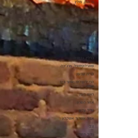
גדנסק, פולין
סנט לואיס, מיזורי
זכרון יעקב
סנט פטרסבורג, רוסיה
גליל מערבי
שארלוט, צפון קרולינה
נאשוויל, טנסי
ברלין, גרמניה
שארלוטסוויל, וירג'יניה
קרית טבעון
הרי ירושלים ואזור בית
שמש
ראש העין
אזור השרון
גליל עליון
אזור אשדוד אשקלון
נגב
גליל תחתון