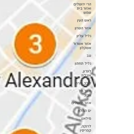
הרי ירושלים
ואזור בית
שמש
ראש העין
אזור השרון
גליל עליון
אזור אשדוד
אשקלון
נגב
גליל תחתון
לונדון,
אנגליה
סובב כנרת
אזור תל
אביב
אזור ירושלים
ים המלח
מילאנו
לרנקה,
קפריסין