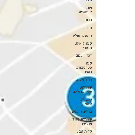
חיפה
וינה,
אוסטריה
דרום
מרכז
גדנסק, פולין
סנט לואיס,
מיזורי
זכרון יעקב
סנט
פטרסבורג,
רוסיה
גליל מערבי
שארלוט,
צפון קרולינה
נאשוויל,
טנסי
ברלין, גרמניה
שארלוטסוויל,
וירג'יניה
קרית טבעון