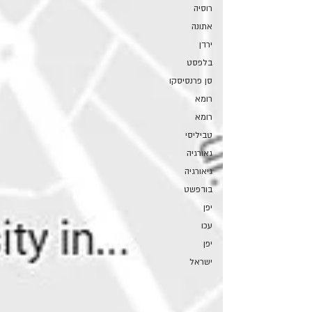
רוסיה
אתונה
ירדן
בלפסט
סן פרנסיסקו
רומא
רומא
טביליסי
גאורגיה
גיאורגיה
בודפשט
יפן
עכו
יפן
ישראל