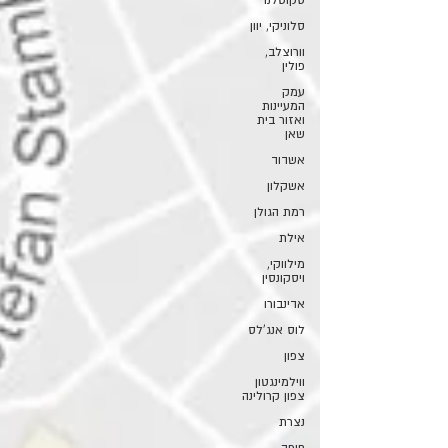
סקוטלנד
סלוניקי, יוון
וורוצלב,
פולין
עמק
המעיינות
ואזור בית
שאן
אשדוד
אשקלון
רמת הגולן
אילת
מילווקי,
ויסקונסין
אדינבורו
לוס אנג'לס
צפון
ווילמינגטון
צפון קרולינה
נצרת