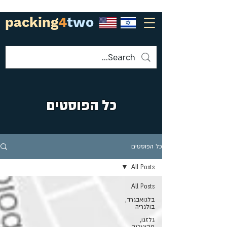
packing
4
two
כל הפוסטים
כל הפוסטים
All Posts
All Posts
בלגואבגרד,
בולגריה
גלזגו,