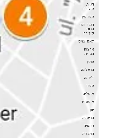
דנוור,
קולורדו
קפריסין
דנבר והרי
הרוקי,
קולורדו
לאס וגאס
ארצות
הברית
פולין
ברצלונה
ז'ירונה
ספרד
איטליה
אוסטריה
יוון
בריטניה
גרמניה
בולגריה