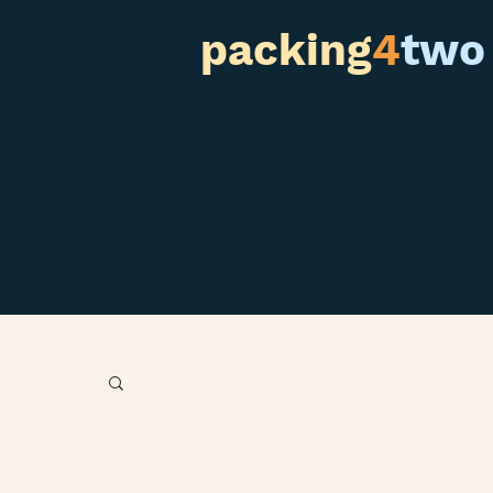
packing
4
two