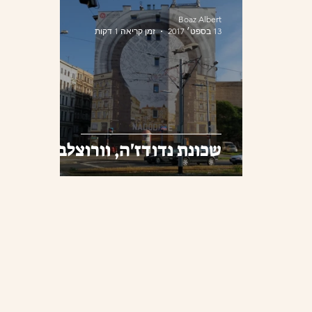
Boaz Albert
13 בספט׳ 2017
זמן קריאה 1 דקות
שכונת נדודז'ה, וורוצלב