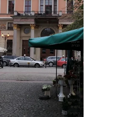
דנוור,
קולורדו
קפריסין
דנבר והרי
הרוקי,
קולורדו
לאס וגאס
ארצות
הברית
פולין
ברצלונה
ז'ירונה
ספרד
איטליה
אוסטריה
יוון
בריטניה
גרמניה
בולגריה