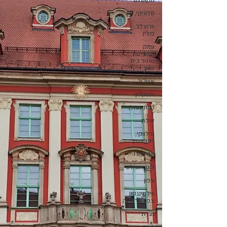
סקוטלנד
סלוניקי, יוון
וורוצלב,
פולין
עמק
המעיינות
ואזור בית
שאן
אשדוד
אשקלון
רמת הגולן
אילת
מילווקי,
ויסקונסין
אדינבורו
לוס אנג'לס
צפון
ווילמינגטון
צפון קרולינה
נצרת