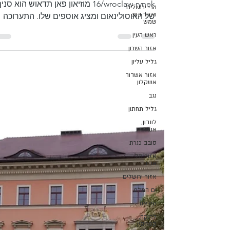
tps://www.packing4two.com/post/2017/12/
הרי ירושלים
ואזור בית
16/wroclaw-rynek מוזיאון פאן תדאוש הוא סני
שמש
של האוסולינאום ומציג אוספים שלו. התערוכה
ראש העין
המרכזית...
אזור השרון
גליל עליון
אזור אשדוד
אשקלון
נגב
גליל תחתון
לונדון,
אנגליה
סובב כנרת
אזור תל
אביב
אזור ירושלים
ים המלח
מילאנו
לרנקה,
קפריסין