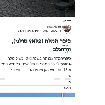
רוסיה
אתונה
ירדן
בלפסט
סן פרנסיסקו
רומא
רומא
Boaz Albert
13 בספט׳ 2017
זמן קריאה 1 דקות
טביליסי
גאורגיה
כיכר המלח (פלאץ סולני),
גיאורגיה
וורוצלב
בודפשט
יפן
כיכר המלח נבנתה בשנת 1242 כשוק מלח,
עכו
בסמוך לכיכר המרכזית של העיר. באמצע המא
יפן
ה-15 התרחש כאן אירוע מחריד. המטיף
ישראל
הפרנצ'יסקני ג'ון קפיסטרנו,...