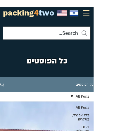
packing
4
two
כל הפוסטים
כל הפוסטים
All Posts
All Posts
בלגואבגרד,
בולגריה
גלזגו,