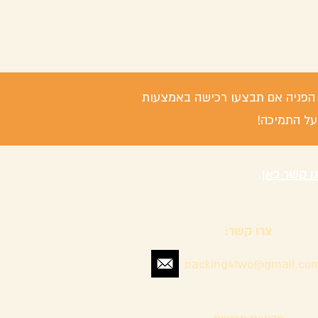
 / הפניה אם תבצעו רכישה באמצעות
על התמיכה!
נו קשר כאן
.
צרו קשר:
packing4two@gmail.co