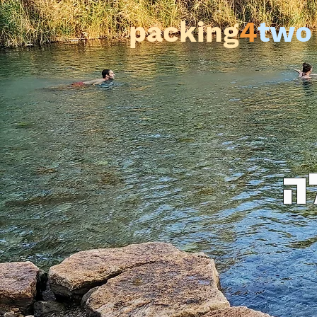
packing
4
two
ה