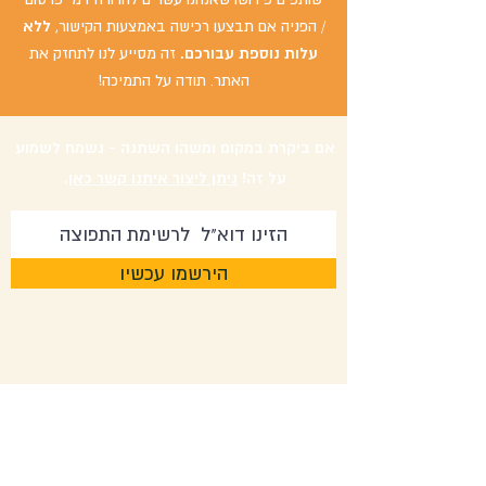
/ הפניה אם תבצעו רכישה באמצעות הקישור,
ללא
עלות נוספת עבורכם.
זה מסייע לנו לתחזק את
האתר. תודה על התמיכה!
אם ביקרת במקום ומשהו השתנה - נשמח לשמוע
על זה!
ניתן ליצור איתנו קשר כאן
.
הירשמו עכשיו
צרו קשר:
packing4two@gmail.com