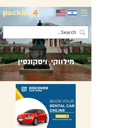
packing
4
two
מילווקי, ויסקונסין