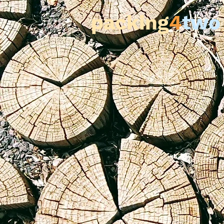
packing
4
two