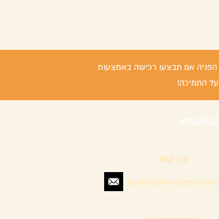
 / הפניה אם תבצעו רכישה באמצעות
על התמיכה!
נו קשר כאן
.
צרו קשר:
packing4two@gmail.co