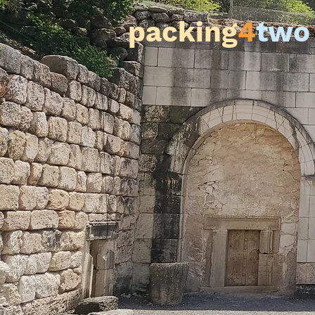
packing
4
two