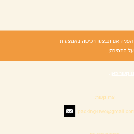
 / הפניה אם תבצעו רכישה באמצעות
על התמיכה!
נו קשר כאן
.
צרו קשר:
packing4two@gmail.co