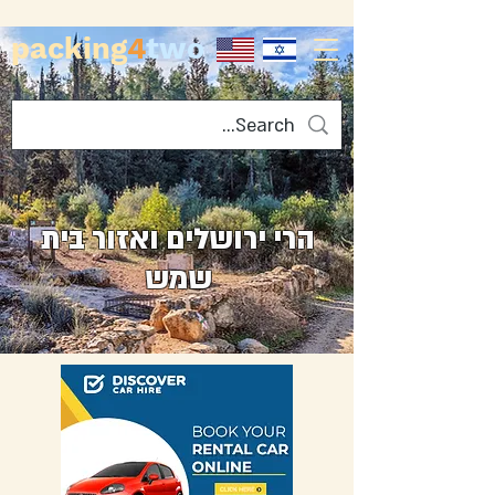
packing
4
two
הרי ירושלים ואזור בית
שמש