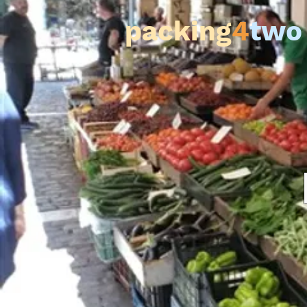
packing
4
two