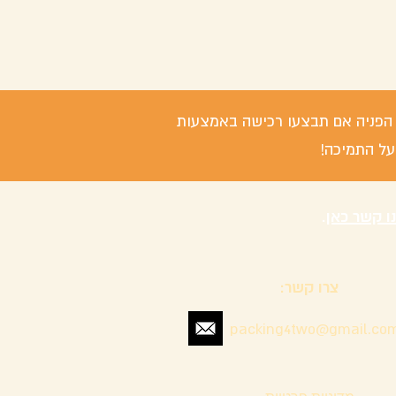
 / הפניה אם תבצעו רכישה באמצעות
על התמיכה!
נו קשר כאן
.
צרו קשר:
packing4two@gmail.co