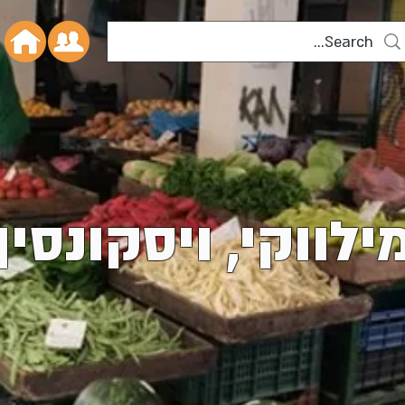
ילווקי, ויסקונסין