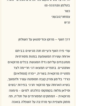
בטלפון 02-5337120
כשר
צמחוני/טבעוני
נגיש
דרך השף – מרוקו וכודיסטאן על השולחן
עוזי פירו השף ורעייתו חנה מגישים בביתם 
ארוחה עשירה המשופעת במנות מסורתיות 
ממטבחים עליהם גדלו המוגשת בכלים מרוקאים 
אותנטיים. בתפריט תמצאו דגי חריימה לצד 
פסטייה מרוקאית בשרית, ייפרח (ממולאים) 
כורדי בלימון ומרק קובה חמוסטה עשיר ולהמשך, 
בשיא הארוחה עוף מרוקאי חגיגי בפירות יבשים 
וסילאן מלווה בקוסקוס כהלכתו. לסיום - מימונה 
מרוקאית - המתוקים המסורתיים של חנל׳ה, תה 
מתוק ותצפית נוף מרהיבה על השפלה בואכה 