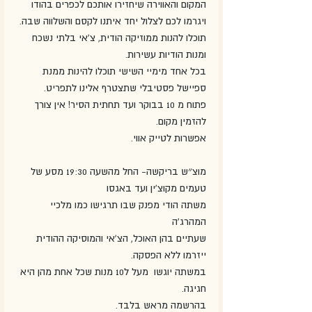
המקום והאווירה שיחזירו אותכם לכפרים בהודו 
ויגרמו לכם לצלול יחד איתנו לקסם והשלווה שבה.
תוכלו להנות ממוזיקה הודית, צ'אי בלתי נשכח 
ומנות הודיות עשירות.
בכל אחד מימיי השישי תוכלו להינות ממנת 
ספיישל פסטיבלי שתצטרף אלינו לתפריט.
פתוח מ 10 בבוקר ועד תחתית הסיר! אין צורך 
להזמין מקום.
אפשרות לטייק אווי.
מוצ״ש בריקשה- החל מהשעה 19:30 מסע של 
טעמים מקוצ'ין ועד באגסו
משתה הודי מפנק שבו תרגישו כמו מלכיי 
המהרג'ה
שעתיים בהן האוכל, הצ'אי והמוסיקה ההודית 
ייזרמו ללא הפסקה.
במשתה יוגשו  מעל ל10 מנות שכל אחת מהן היא 
חגיגה.
בהרשמה מראש בלבד.