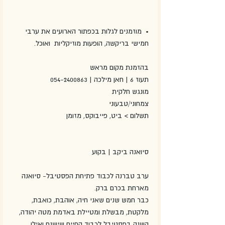
•⁠  ⁠מוזמנים לגלות בכפתור הארועים את ערבי 
חמישי בריקשה, הופעות מוזיקליות  ואוכל.
בהזמנת מקום מראש
תעוז 6 | חאן מילכה | 054-2400863
מונגש חלקית
צמחוני/טבעוני
תשלום > ביט, פייבוקס, מזומן
סיואנה ביקב | בקוע
ערב טברנה לכבוד פתיחת הפסטיבל- סיואנה 
מארחת בכרם ברק.
כבר חמש שנים שאני חיה, אוהבת, כואבת, 
מלקטת, מבשלת ומטיילת באדמת מטה יהודה, 
השנה בפסטיבל לכבוד החיים שישנם ואילו 