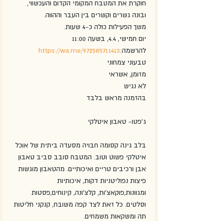
חוקרת את המטבח המקומי הקדום והעכשווי, 
ובונה גשרים וקשרים בין העבר וההווה.
משך הפעילות כולה כ-4 שעות.
יום חמישי, 4.4, בשעה 11:00
להרשמה:
https://wa.me/972585711413
טבעוני צמחוני
מזומן, אשראי
לא נגיש
בהזמנה מראש בלבד
ג'פטו- טאבון איטלקי
בלב גינה קסומה חבויה מסעדה ביתית של אוכל 
איטלקי פשוט וטוב. המטבח סובב סביב טאבון 
אבן ורכיבים טריים ואיכותיים. מהטאבון מוגשות 
פיצות נפוליטניות דקות, איכותיות 
ומגוונות,פוקאצ'ות, קלצ'ונה, קינוחים,פסטות 
וסלטים. כל זאת לצד קפה משובח, קנקני חליטות 
תה ומשקאות משמחים.