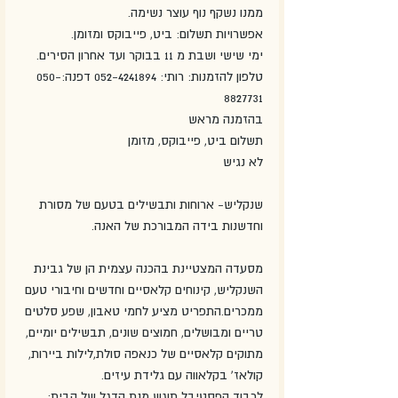
ממנו נשקף נוף עוצר נשימה.
אפשרויות תשלום: ביט, פייבוקס ומזומן.
ימי שישי ושבת מ 11 בבוקר ועד אחרון הסירים.
טלפון להזמנות: רותי: 052-4241894 דפנה:050-
8827731
בהזמנה מראש
תשלום ביט, פייבוקס, מזומן
לא נגיש
שנקליש- ארוחות ותבשילים בטעם של מסורת 
וחדשנות בידה המבורכת של האנה.
מסעדה המצטיינת בהכנה עצמית הן של גבינת 
השנקליש, קינוחים קלאסיים וחדשים וחיבורי טעם 
ממכרים.התפריט מציע לחמי טאבון, שפע סלטים 
טריים ומבושלים, חמוצים שונים, תבשילים יומיים,
מתוקים קלאסיים של כנאפה סולת,לילות ביירות, 
קולאז' בקלאווה עם גלידת עיזים.
לכבוד הפסטיבל תוגש מנת הדגל של הבית: 