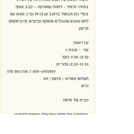
במחיר מיוחד - לחמה עווארקה – קבב עטוף 
בעלי גפן מבושל ברוטב עגבניות עדין. מוגש עם 
לחם טאבון ומטבלים ומשקה קרקדש (היביסקוס) 
מרענן.
עין ראפה
שני  - שבת >
9.00-12.30 בוקר
12.30-15.30 צהריים
072-2811738 // 058-6950859
תשלום אשראי / מזומן / bit
נגיש
הבית של סלווה
במסעדה של סלווה ועוודאלה תחשפו לתפריט 
עשיר וקלאסי מהמטבח המקומי, עשוי בידיה 
המבורכות של סאלווה ,באיכות וטריות של חומרי 