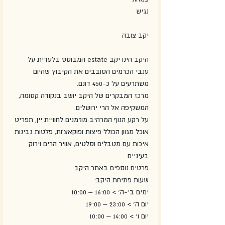
נגיש
יקב צובה 
היקב הינו יקב estate המבוסס בלעדית על 
ענבי הכרמים הסובבים את הקיבוץ שהיום 
משתרעים על כ-450 דונם.
מרכז המבקרים של היקב יושב בנקודה קסומה, 
המשקיפה אל הרי ירושלים.
על רקע הנוף המרהיב מוזמנים לחוויית יין, תפריט 
אוכל מגוון הכולל פיצות ופוקאצ'ות, פלטות גבינות 
איכות עם מטבלים וסלטים, אוויר הרים וירוק 
בעיניים.
פרטים נוספים באתר היקב.
שעות פתיחת היקב:
ימים ב׳-ה׳ > 16:00 – 10:00
יום ה׳ > 23:00 – 19:00
יום ו׳ > 14:00 – 10:00