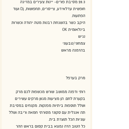
28.3 מסיבת פורים- יינות צעירים במזיגה 
חופשית עדלאידע, צייסרים, תחפושות, Dj ועוד 
הפתעות.
היקב כשר בהשגחת רבנות מטה יהודה וכשרות 
בינלאומית OK
נגיש
צמחוני/טבעוני
בהזמנה מראש
מרק בערפל 
רותי ודפנה ממושב שורש מכשפות לכם מרק 
בקערת לחם. הן מציעות מגוון מרקים עשירים 
ושלל תוספות ביתיות מפנקות. מקנחים במסיבת 
תה אנגלית עם סקונז מסורתי חמאה וריבה ושלל 
עוגיות הכל תוצרת בית.
כל הטוב הזה נמצא בבית קסום בראש ההר 