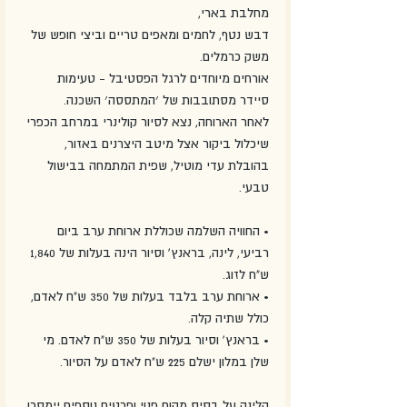
מחלבת בארי,
דבש נטף, לחמים ומאפים טריים וביצי חופש של 
משק כרמלים.
אורחים מיוחדים לרגל הפסטיבל - טעימות 
סיידר מסתובבות של ׳המתססה׳ השכנה.
לאחר הארוחה, נצא לסיור קולינרי במרחב הכפרי 
שיכלול ביקור אצל מיטב היצרנים באזור,
בהובלת עדי מוטיל, שפית המתמחה בבישול 
טבעי.
• החוויה השלמה שכוללת ארוחת ערב ביום 
רביעי, לינה, בראנץ' וסיור הינה בעלות של 1,840 
ש"ח לזוג.
• ארוחת ערב בלבד בעלות של 350 ש"ח לאדם, 
כולל שתיה קלה.
• בראנץ' וסיור בעלות של 350 ש"ח לאדם. מי 
שלן במלון ישלם 225 ש"ח לאדם על הסיור.
הלינה על בסיס מקום פנוי ופרטים נוספים יימסרו 