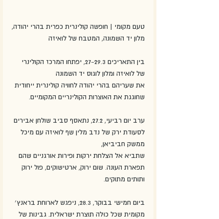
טעם מקומי | חופשה קולינרית כפרית בהרי יהודה,
מלון יד השמונה, המטבח של לואיזה
בין התאריכים 27-29.3, יפתחו המרכז הקולינרי 
של לואיזה ומלון לוגוס יד השמונה
את שעריהם בהרי יהודה לחוויה קולינרית ייחודית 
שחוגגת את האוצרות הקולינריים המקומיים.
ערב יום רביעי, 27.2, נתאסף סביב שולחן אבירים 
לסעודת ירק של נדב מלין שף לואיזה עם מיכל 
ממשק חביביאן,
שתביא אל הצלחת ירקות ופירות אורגניים שהם 
תפארת העונה. שום ירוק, ארטישוקים, פול ירוק 
ותותים מתוקים.
ביום חמישי בבוקר, 28.3, ניפגש לארוחת בראנץ׳ 
מקומית שכל כוּלה תוצרת ישראלית. גבינות של 