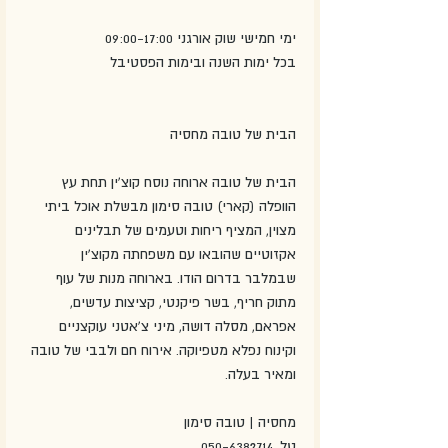
ימי חמישי שוק אורגני 09:00-17:00
בכל ימות השנה ובימות הפסטיבל
הבית של טובה מחסיה
הבית של טובה ארוחה נוסח קוצ'ין תחת עץ 
הוופלה (קארי) טובה סימון מבשלת אוכל ביתי 
מצוין, המציף ריחות וטעמים של תבלינים 
אקזוטיים שהובאו עם משפחתה מקוצ'ין 
שבמלבר בדרום הודו. בארוחה מנות של עוף 
מתוק חריף, בשר פיקנטי, קציצות עדשים, 
אפראם, מסלה דושה, מיני צ'אטני עוקצניים 
וקינוח נפלא מטפיוקה. אירוח חם ולבבי של טובה 
ומאיר בעלה.
מחסיה | טובה סימון
טל. 050-6382714