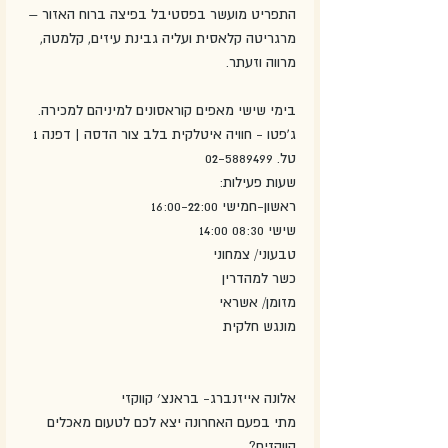
התפריט מועשר בפסטיבל בפיצה ברוח האזור – 
מרגריטה קלאסית ועליה גבינת עיזים, קלמטה, 
מרווה וזעתר.
בימי שישי מאפים קוראסונים למיניהם למכירה.
ג'פטו - חוויה איטלקית בלב צור הדסה | דפנה 1
טל. 02-5889499
שעות פעילות:
ראשון-חמישי 16:00-22:00
שישי 08:30 14:00
טבעוני/ צמחוני
כשר למהדרין
מזומן/ אשראי
מונגש חלקית
אלונה אייזנברג- בראנצ׳ קווקזי 
מתי בפעם האחרונה יצא לכם לטעום מאכלים 
קווקזים?