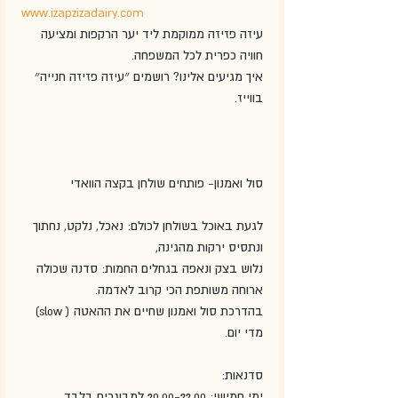
www.izapzizadairy.com
עיזה פזיזה ממוקמת ליד יער הרקפות ומציעה 
חוויה כפרית לכל המשפחה.
איך מגיעים אלינו? רושמים ״עיזה פזיזה חנייה״ 
בווייז.
סול ואמנון- פותחים שולחן בקצה הוואדי
לגעת באוכל בשולחן לכולם: נאכל, נלקט, נחתוך 
ונתסיס ירקות מהגינה,
נלוש בצק ונאפה בגחלים החמות: סדנה שכולה 
ארוחה משותפת הכי קרוב לאדמה.
בהדרכת סול ואמנון שחיים את ההאטה ( slow) 
מדי יום.
סדנאות:
ימי חמישי: 20.00-22.00 למבוגרים בלבד