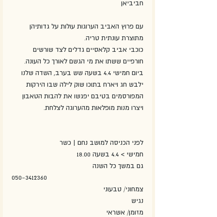
חביביאן
עם פרוץ האביב הערוגות עולות על גדותיהן 
מתוצרת עונתית טריה.
כוכבי אביב קלאסיים גדלים לצד שורשים 
חורפיים ששתו את מי הגשם לאורך כל העונה.
ביום חמישי 4.4 בשעה שש בערב, השדה שלנו 
ילבש חג ויארח בתוכו שוק לילה שבו הירקות 
המפורסמים בטיבם יפגשו את להבות הטאבון 
ויצרו מנות מופלאות מהערוגה לצלחת.
לפני הכניסה למושב נחם | כשר
חמישי > 4.4 בשעה 18.00
גם במשך כל השנה
050-3412360
צמחוני/ טבעוני
נגיש
מזומן/ אשראי