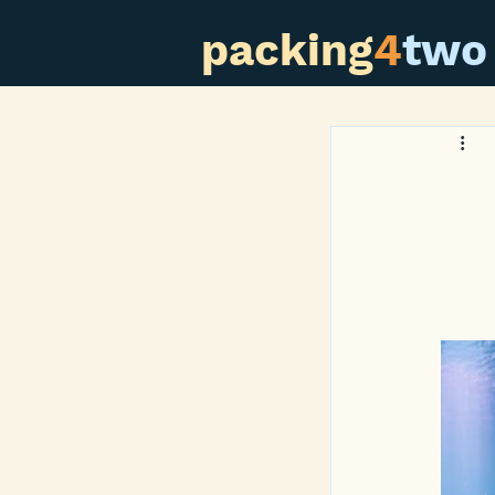
packing
4
two