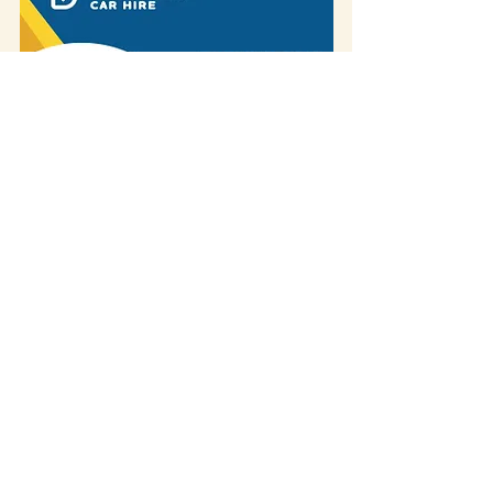
פוסט זה עשוי להכיל קישורי שותפים. קישור
שותפים פירושו שאנחנו עשויים להרוויח דמי פרסום
/ הפניה אם תבצעו רכישה באמצעות הקישור,
ללא
עלות נוספת עבורכם.
זה מסייע לנו לתחזק את
האתר. תודה על התמיכה!
אם ביקרת במקום ומשהו השתנה - נשמח לשמוע