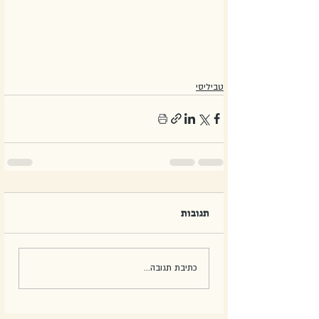
טביליסי
תגובות
כתיבת תגובה...