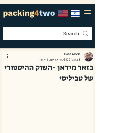
packing
4
two
Boaz Albert
8 באוג׳ 2025
זמן קריאה 1 דקות
בזאר מידאן -השוק ההיסטורי
של טביליסי