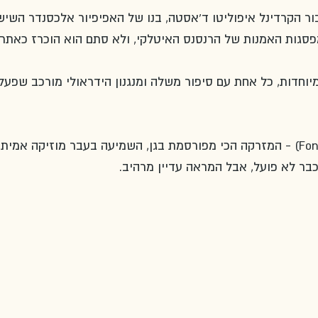
 ד'אסטה נבנתה במאה ה-16 עבור הקרדינל איפוליטו ד'אסטה, בנו של האפיפיור אלכסנדר השיש
פסגות האמנות של הרנסנס האיטלקי, ולא סתם הוא הוכרז כאתר 
 מעל ל-500 מזרקות מיוחדות, כל אחת עם סיפור משלה ומנגנון הידראולי מורכב שפע
 (Fontana dell'Organo) - המזרקה הכי מפורסמת בגן, השמיעה בעבר מוזיקה אמית
כבר לא פועל, אבל המראה עדיין מרהיב.