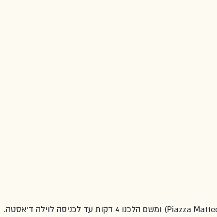
ירדנו בטיבולי בפיאצה מטטוני (Piazza Matteotti) ומשם הלכנו 4 דקות עד לכניסה לוילה ד'אסטה. 