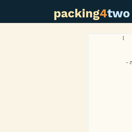
packing
4
two
 - 