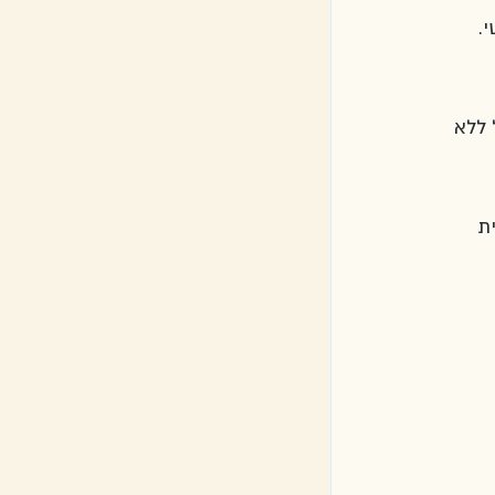
י. 
ל ללא 
ית 