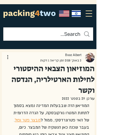
packing
4
two
Boaz Albert
3 באוק׳ 2018
זמן קריאה 1 דקות
המוזיאון הצבאי ההיסטורי
לחילות הארטילריה, הנדסה
וקשר
עודכן:
29 בספט׳ 2022
המוזיאון הזה שבבעלות המדינה נמצא בסמוך 
לתחנת המטרו גורקובסקה, על הגדה הדרומית 
של האי פטרוגרדסקי, ממול ל
מבצר פטר ופול
. 
בעבר שכנה כאן הנשקיה של המבצר. כיום, 
המוזיאון מציג ציוד צבאי רוסי כגון תותחים, 