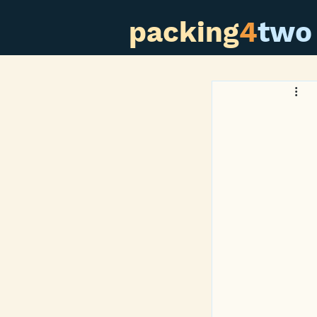
packing
4
two