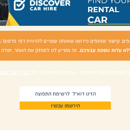
פים. קישור שותפים פירושו שאנחנו עשויים להרוויח דמי פרסום
לא עלות נוספת עבורכם.
זה מסייע לנו לתחזק את האתר. תודה 
 במקום ומשהו השתנה - נשמח לשמוע על זה!
ניתן ליצור אית
הירשמו עכשיו
m