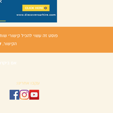
פוסט זה עשוי להכיל קישורי שות
ל
הקישור,
אם ביקרת
עקבו אחרינו: