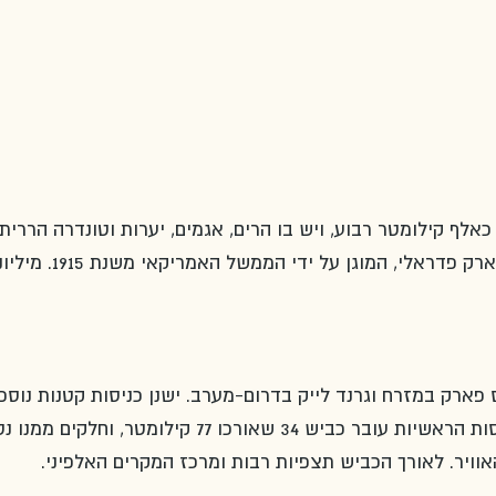
לף קילומטר רבוע, ויש בו הרים, אגמים, יערות וטונדרה הררית 
סביבה אלפינית נטולת עצים. זהו פארק פדראלי, המוגן על ידי הממשל האמריקאי 
ארק במזרח וגרנד לייק בדרום-מערב. ישנן כניסות קטנות נוספו
למסלולים ספציפיים. בין שתי הכניסות הראשיות עובר כביש 34 שאורכו 77 קילומטר, ו
ויר. לאורך הכביש תצפיות רבות ומרכז המקרים האלפיני.