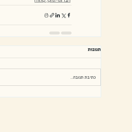
דנבר והרי הרוקי, קולורדו
תגובות
כתיבת תגובה...