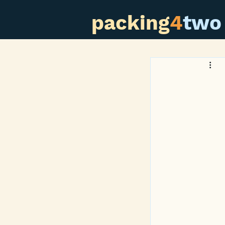
packing
4
two