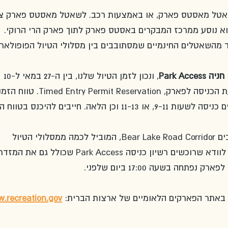
טל מאסטס פארק, או באמצעות רכב. לשאטל מאסטס פארק צר
דולר לאדם, והוא נוסע ממרכז המבקרים באסטס פארק לתוך פארק הרי הרוקי. 
מהשאטלים החינמיים שמסתובבים בין מסלולי הטיול הפופולאריי
 Park Access
, ונכון לזמן הטיול שלנו, בין ה-27 במאי ל-10 
באוקטובר חייבים גם לתאם את שעת הכניסה לפארק, ntry Permit Reservation
לכניסה הוא שעתיים, כלומר מתאמים כניסה לשעות 9-11, או 11-13 וכן הלאה. חייבים להיכ
אם רוצים לנסוע במזדרון אגם הדובים Bear Lake Road Corridor, המוביל לכמה ממסלולי הטיול 
ן כניסה Park Access שכולל גם את המזדרון. 
חה בשעה 17:00 ביום שלפני.
 באתר הפארקים הלאומיים של ארצות הברית: 
.recreation.gov