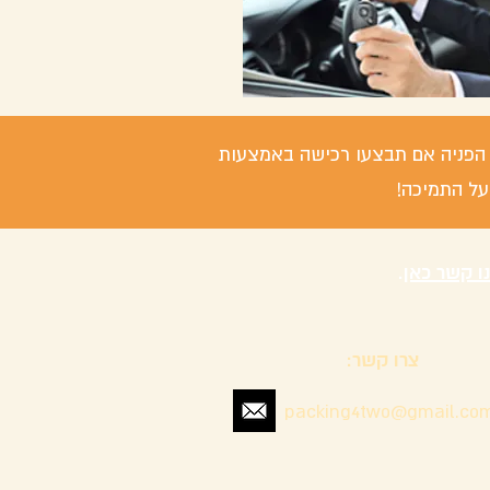
 / הפניה אם תבצעו רכישה באמצעות
על התמיכה!
נו קשר כאן
.
צרו קשר:
packing4two@gmail.co