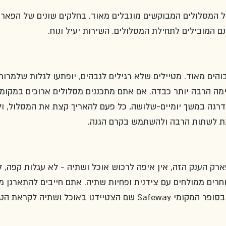
 המסלולים המבוקשים מוגבלים מאוד. בחלקים שונים של הפארק
נם המובילים לתחילת המסלולים. השירות יעיל ונוח. 
והים מאוד. מטיילים שלא רגילים לגבהים, יופתעו לגלות שלמרות
ימה הרבה יותר כבדה. אם אתם מתכננים מסלולים ארוכים במקומו
הדרגה במשך יומיים-שלושה, כל פעם להאריך קצת את המסלול, ו
ת לשתות הרבה ולהשתמש בקרם הגנה. 
ק הענק הזה, אין איפה לרכוש אוכל ושתיה - לא עגלות קפה, ל
סוחרים ממולחים עם צידנית ופחיות שתיה. אתם חייבים להתארגן מ
אנחנו התחלנו כל בוקר בשעה 6:00 בסופר המקומי Safeway שם הצטיידנו באוכל ושתיה לקראת