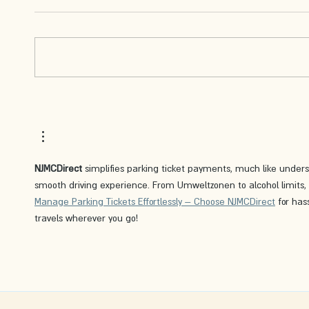
NJMCDirect
 simplifies parking ticket payments, much like under
smooth driving experience. From Umweltzonen to alcohol limits, k
Manage Parking Tickets Effortlessly – Choose NJMCDirect
 for has
travels wherever you go!