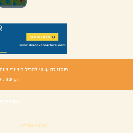
פוסט זה עשוי להכיל קישורי שות
ל
הקישור,
אם ביקרת
עקבו אחרינו: