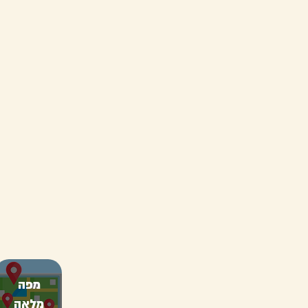
מפה
מלאה