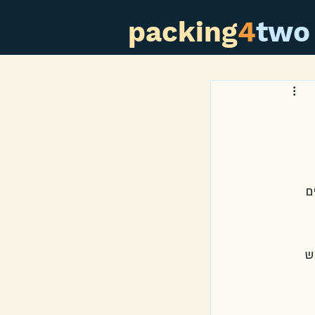
packing
4
two
"ש. באזורים 
כוש 