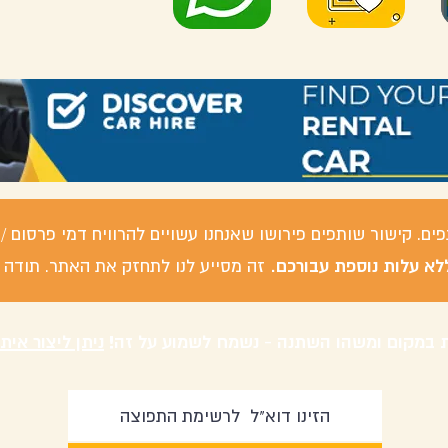
פים. קישור שותפים פירושו שאנחנו עשויים להרוויח דמי פרסום
לא עלות נוספת עבורכם.
זה מסייע לנו לתחזק את האתר. תודה 
 במקום ומשהו השתנה - נשמח לשמוע על זה!
ניתן ליצור אית