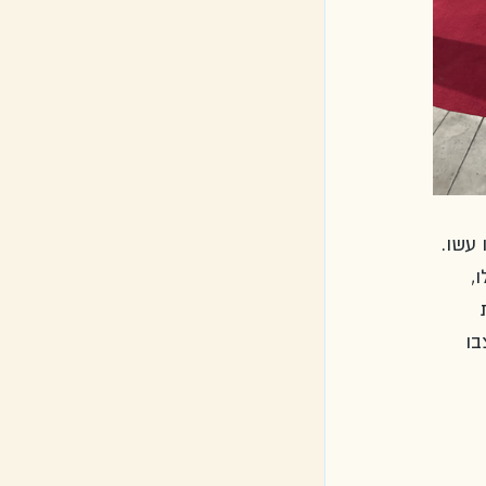
עשו. 
, 
 
ו 