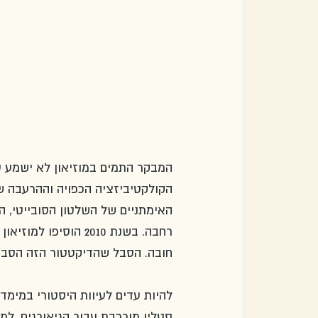
המבקר התמים במוזיאון לא ישמע על
הקולקטיביזציה הכפויה וההרעבה שנ
האימתניים של השלטון הסובייטי, ה
רחבה. בשנת 2010 הוס
חובה. הסבל שהדיקטטור הזה הסב למ
סטלין מורכבת עבור הגיאורגים. למר