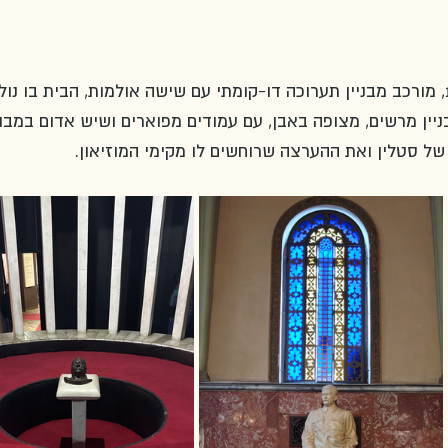
מתחם המוזיאון, שנפתח בשנת 1957, מורכב מבניין תערוכה דו-קומתי עם שישה אולמות, הבית בו נו
בניין מרשים, מצופה באבן, עם עמודים מפוארים ושיש אדום במבו
ל סטלין ואת ההערצה שרוחשים לו מקימי המוזיאון. 