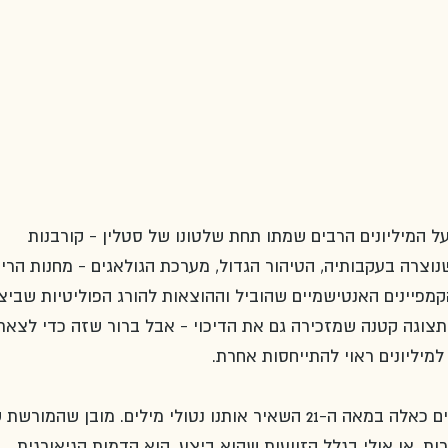
 המיליונים הרבים שמתו תחת שלטונו של סטלין - קורבנות 
וצרה בעקבותיה, הטיהור הגדול, מערכת הגולאגים - מחנות הריכ
קמפיינים האנטישמיים שהוביל וההוצאות להורג הפוליטיות שביצ
יפו למוזיאון תצוגה קטנה שמזכירה גם את הדיכוי - אבל ברור שזה כדי לצאת
יליונים ראוי להתייחסות אחרת. 
להיות עדים לעיוות היסטורי במימדים כאלה במאה ה-21 השאיר אותנו נטולי מילים. מובן שהמור
ות, או אולי בגלל הזוועות שהוא ביצע, הוא הדמות הגיאורגית 