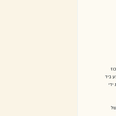
וז 
ע ביד 
 ידי 
שת של 