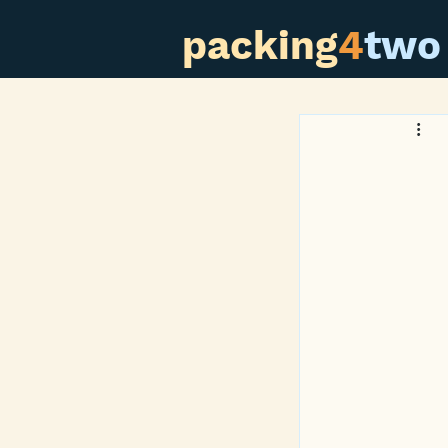
packing
4
two