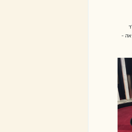
לד 
אה - 