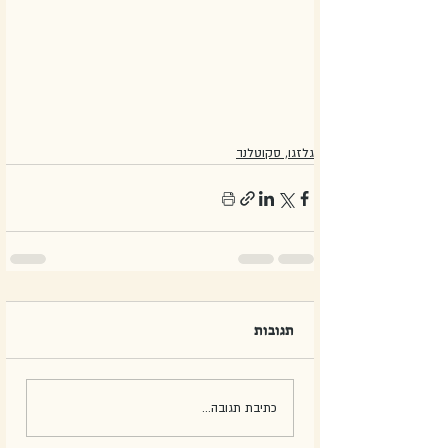
גלזגו, סקוטלנד
תגובות
כתיבת תגובה...