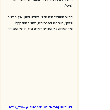
למפל. 
הסיור המודרך היה מצוין. למדנו המון: איך מכינים 
וויסקי, חשיבות המרכיבים, תהליך המזקקה 
ומשמעותה של החבית לצבע ולטעם של המשקה. 
https://www.youtube.com/watch?v=rqL32P9Cds0