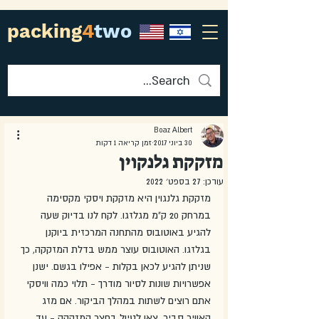
packing
4
two
Boaz Albert
30 ביוני 2017
זמן קריאה 1 דקות
מזקקת גלנקוין
עודכן:
27 בספט׳ 2022
מזקקת גלנגוין היא מזקקת ויסקי מקסימה 
במרחק 20 ק"מ מגלזגו. לקח לנו בדיוק שעה 
להגיע באוטובוס מהתחנה המרכזית ביוקנן 
בגלזגו. האוטובוס עוצר ממש בדלת המזקקה, כך 
שניתן להגיע לכאן בקלות - אפילו בגשם. ישנן 
אפשרויות שונות לסיור מודרך - תלוי כמה וויסקי 
אתם רוצים לשתות במהלך הביקור. אם מזג 
האוויר סביר, צאו לטיול בחצר המזקקה - עד 