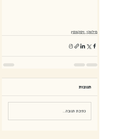
מילווקי, ויסקונסין
תגובות
כתיבת תגובה...