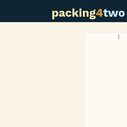
packing
4
two