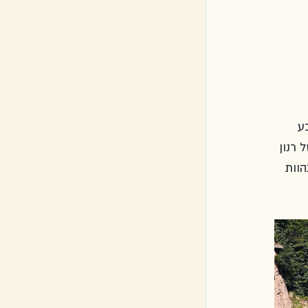
בע 
של רנון 
וות 