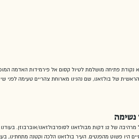
יא נקודת פתיחה מושלמת לטיול קסום אל פירמידות האדמה המופ
הראשית של בולזאנו, שם נהנינו מארוחת צהריים טעימה לפני שיצ
 נשימה
העלייה שלנו התחילה בנסיעת רכבל מרהיבה של 12 דקות מבולזאנו לסופרבולזאנו/אוברבוזן. בעודנו 
ים היו פשוט מהפנטים. העיר בולזאנו הלכה וקטנה מתחתינו, בעו