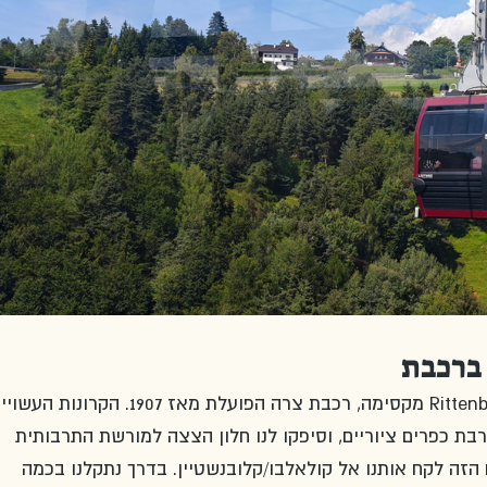
 ברכבת
בסופרבולזאנו עלינו על רכבת Rittenbahn מקסימה, רכבת צרה הפועלת מאז 907
רבת כפרים ציוריים, וסיפקו לנו חלון הצצה למורשת התרבותית 
זה לקח אותנו אל קולאלבו/קלובנשטיין. בדרך נתקלנו בכמה 