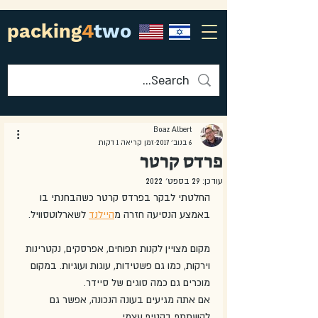
packing
4
two
Boaz Albert
6 בנוב׳ 2017
זמן קריאה 1 דקות
פרדס קרטר
עודכן:
29 בספט׳ 2022
החלטתי לבקר בפרדס קרטר כשהבחנתי בו 
באמצע הנסיעה חזרה מ
היילנד
 לשארלוטסוויל. 
מקום מצויין לקנות תפוחים, אפרסקים, נקטרינות 
וירקות, כמו גם פשטידות, עוגות ועוגיות. במקום 
מוכרים גם כמה סוגים של סיידר. 
אם אתה מגיעים בעונה הנכונה, אפשר גם 
להשתתף בקטיף עצמי.