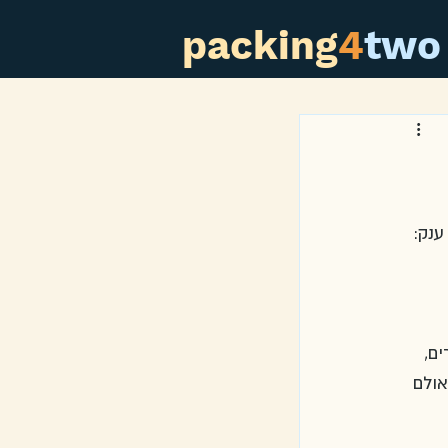
packing
4
two
ענק: 
ם, 
ולם 