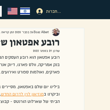
להתחברות
Boaz Albert
26 בפבר׳ 2020
זמן קריאה 1 דקות
רובע אפטאון ש
עודכן:
29 בספט׳ 2022
רובע אפטאון הוא רובע העסקים הגד
בנק אמריקה, וולס פארגו, דיוק אנרג
פארקים, ואולמות ספורט ואירועים. 
בילינו יום שלם באפטאון, מסיירים
וביקרנו ב
מוזיאון לוין לדרום החדש
 
הביתי של שארלוט הורנטס - קבוצת ה-NBA המק