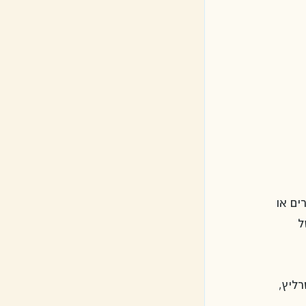
ם או 
ל 
ליץ, 