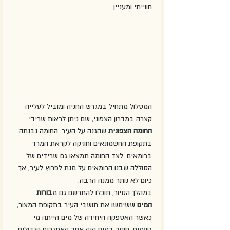
חווייתי ומעניין.
המסלול מתחיל במגרש החניה ומוביל לעלייה 
קצרה במדרון הצפוני, שם ניתן לראות שרידי 
החומה הצפונית
 שהגנה על העיר. החומה נבנתה 
בתקופת החשמונאים וחוזקה לקראת המרד 
ברומאים. לצד החומה תמצאו גם שרידים של 
הסוללה שבנו הרומאים על מנת לפרוץ לעיר, אך 
כיום לא נותר ממנה הרבה.
במהלך הסיור, תוכלו להתרשם גם מ
בורות 
המים
 ששימשו את תושבי העיר בתקופת המצור, 
כאשר האספקה היחידה של מים הייתה מי 
גשמים. חוסר במים היה אחד האתגרים הגדולים 