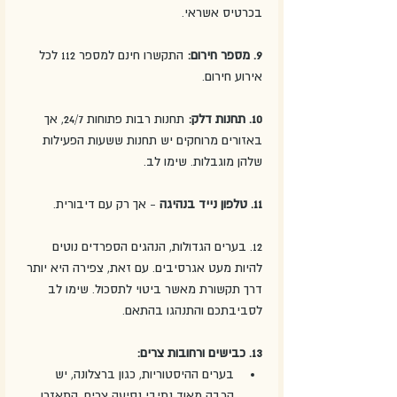
בכרטיס אשראי. 
9. מספר חירום:
 התקשרו חינם למספר 112 לכל 
אירוע חירום. 
10. תחנות דלק: 
תחנות רבות פתוחות 24/7, אך 
באזורים מרוחקים יש תחנות ששעות הפעילות 
שלהן מוגבלות. שימו לב. 
11. טלפון נייד בנהיגה
 - אך רק עם דיבורית. 
12. בערים הגדולות, הנהגים הספרדים נוטים 
להיות מעט אגרסיבים. עם זאת, צפירה היא יותר 
דרך תקשורת מאשר ביטוי לתסכול. שימו לב 
לסביבתכם והתנהגו בהתאם. 
13. כבישים ורחובות צרים:
בערים ההיסטוריות, כגון ברצלונה, יש 
הרבה מאוד נתיבי נסיעה צרים. התאזרו 